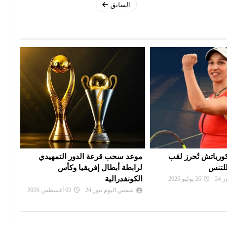
السابق
 الدور التمهيدي
بي أس جي يزاحم ريال مدريد في
الألم
فريقيا وكأس
صفقة ديوماندي
دورة
شمس اليوم نيوز 24
28 يوليو 2026
شم
24
02 أغسطس 2026