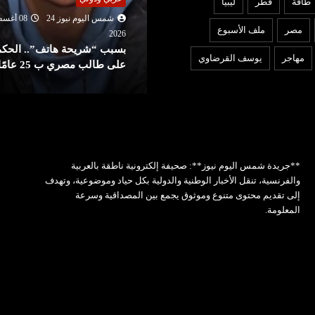
طاقة
قطر
ليبيا
شمس اليوم نيوز 24
08 أغسطس
شمس اليوم نيوز 24
08 أغ
مصر
ملف الأسبوع
2026
202
سبب “شريحة هاتف”.. الحكم
غياب كاتس عن اجتماع
مهاجر
يوسف القرضاوي
ى طالب مصري ب 25 عامًا
«الكابينت» يثير التساؤلات
**جريدة شمس اليوم نيوز**: صحيفة إلكترونية ناطقة بالعربية
والفرنسية، تنقل الأخبار الوطنية والدولية بكل حياد وموضوعية، وتهدف
إلى تقديم محتوى متنوع وموثوق يجمع بين المصداقية وسرعة
المعلومة.