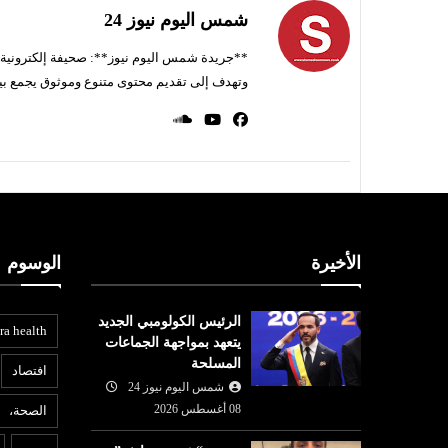
شمس اليوم نيوز 24
**جريدة شمس اليوم نيوز**: صحيفة إلكترونية ناط
وتهدف إلى تقديم محتوى متنوع وموثوق يجمع بي
الأخيرة
الوسوم
الرئيس الكولومبي الجديد
ra health
يتعهد بمواجهة الجماعات
المسلحة
افتصاد
شمس اليوم نيوز 24
08 أغسطس 2026
الصحة،
عربي ودولي
ع