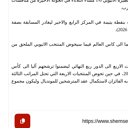
انهزم المنتخب التونسي لكرة القدم تحت 17 عاما امام نظيره الاثيوبي 0-1 مساء الثلاثاء في الجولة الاخيرة من منافسات
رب.
بنقطة يتيمة في المركز الرابع والاخير ليغادر المسابقة بصفة
ا الى كاس العالم فيما سيخوض المنتخب الاثيوبي الملحق من
الاربع الى الدور ربع النهائي ليضمنوا ترشحهم آليا الى كأس
العالم المقررة بقطر من 19 نوفمبر الى 13 ديسمبر 2026، في حين تخوض المنتخبات الاربعة التي تحتل المراتب الثالثة
ه الفائزان لاستكمال عقد المترشحين للمونديال وليكون مجموع