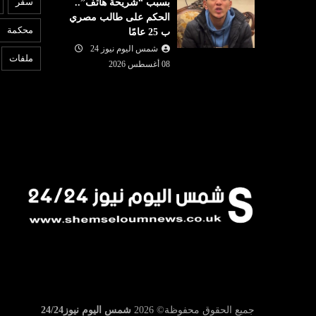
سفر
بسبب “شريحة هاتف”..
شمس اليوم نيوز 24
07 أغسطس
الحكم على طالب مصري
08 أغسطس
2026
محكمة
ب 25 عامًا
ردًا على روما.. إسبانيا تفرض
6
عمان.. أمريكا
شمس اليوم نيوز 24
إجراءات مراقبة أمام الوافدين من
ب
ملفات
هرمز قريبا
إيطاليا!
08 أغسطس 2026
عل
جميع الحقوق محفوظة©
2026
شمس اليوم نيوز24/24