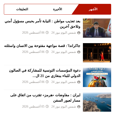
الأشهر
الأخيرة
التعليقات
بعد تعذيب مواطن : النيابة تأمر بحبس مسؤول أمني
وتلاحق آخرين
شمس اليوم نيوز 24
06 أغسطس 2026
جاكراندا': قصة مواجهة مفتوحة بين الانسان واسئلته
شمس اليوم نيوز 24
06 أغسطس 2026
دعوة المؤسسات التونسية للمشاركة في الصالون
الدولي للبناء ببنغازي من 21 ال...
شمس اليوم نيوز 24
06 أغسطس 2026
ايران : مفاوضات «هرمز» تقترب من اتفاق على
مسار لعبور السفن
شمس اليوم نيوز 24
05 أغسطس 2026