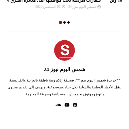
سفارات أمريكية تحثّ مواطنيها على مغادرة الشرق الأوسط
نع
وا
شمس اليوم نيوز 24
01 أغسطس 2026
شمس اليوم نيوز 24
**جريدة شمس اليوم نيوز**: صحيفة إلكترونية ناطقة بالعربية والفرنسية،
تنقل الأخبار الوطنية والدولية بكل حياد وموضوعية، وتهدف إلى تقديم محتوى
متنوع وموثوق يجمع بين المصداقية وسرعة المعلومة.