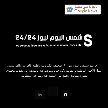
**جريدة شمس اليوم نيوز**: صحيفة إلكترونية ناطقة بالعربية والفرنسية،
تنقل الأخبار الوطنية والدولية بكل حياد وموضوعية، وتهدف إلى تقديم محتوى
متنوع وموثوق يجمع بين المصداقية وسرعة المعلومة.