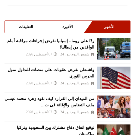
الأشهر
الأخيرة
التعليقات
ردًا على روما.. إسبانيا تفرض إجراءات مراقبة أمام
الوافدين من إيطاليا!
شمس اليوم نيوز 24
07 أغسطس 2026
واشنطن تفرض عقوبات على منصات للتداول تمول
الحرس الثوري
شمس اليوم نيوز 24
07 أغسطس 2026
من الميدان إلى القرار: كيف تقود زهرة محمد عيسى
ملف التضامن والإغاثة في ت...
شمس اليوم نيوز 24
07 أغسطس 2026
توقيع اتفاق دفاع مشترك بين السعودية وتركيا
وباكستان