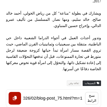
2017.
ويشارك في بطولة "مناعة" كل من رياض الخولي، أحمد خالد
صالح، خالد سليم، ومها نصار. المسلسل من تأليف عمرو
الدالي، وإخراج حسين المنباوي.
وتدور أحداث العمل في أجواء الدراما الشعبية داخل حي
الباطنية، متنقلة بين سبعينيات وثمانينيات القرن الماضي، حيث
تروي القصة مسار امرأة تبدأ حياتها كزوجة ضعيفة لرجل
متورط في تجارة الممنوعات، قبل أن تدفعها التحوّلات القاسية
إلى إعادة تشكيل ذاتها، والتحوّل إلى امرأة قوية تخوض معركتها
الخاصة دفاعًا عن أسرتها.
التصنيفات:
ثقافة وفن
نسخ
الرابط