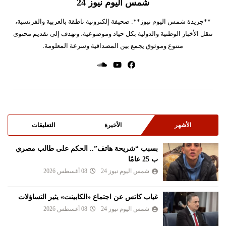
شمس اليوم نيوز 24
**جريدة شمس اليوم نيوز**: صحيفة إلكترونية ناطقة بالعربية والفرنسية،
تنقل الأخبار الوطنية والدولية بكل حياد وموضوعية، وتهدف إلى تقديم محتوى
متنوع وموثوق يجمع بين المصداقية وسرعة المعلومة.
الأشهر
الأخيرة
التعليقات
بسبب “شريحة هاتف”.. الحكم على طالب مصري
ب 25 عامًا
شمس اليوم نيوز 24
08 أغسطس 2026
غياب كاتس عن اجتماع «الكابينت» يثير التساؤلات
شمس اليوم نيوز 24
08 أغسطس 2026