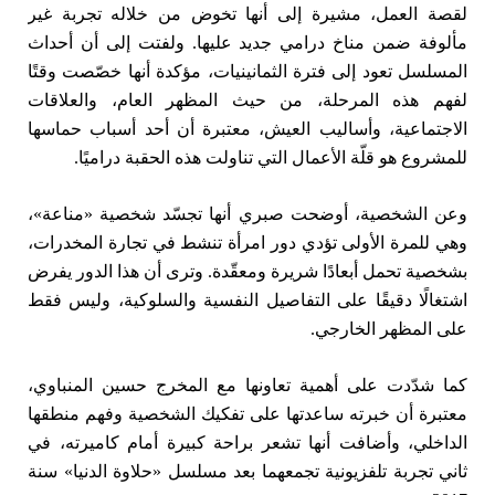
لقصة العمل، مشيرة إلى أنها تخوض من خلاله تجربة غير
مألوفة ضمن مناخ درامي جديد عليها. ولفتت إلى أن أحداث
المسلسل تعود إلى فترة الثمانينيات، مؤكدة أنها خصّصت وقتًا
لفهم هذه المرحلة، من حيث المظهر العام، والعلاقات
الاجتماعية، وأساليب العيش، معتبرة أن أحد أسباب حماسها
للمشروع هو قلّة الأعمال التي تناولت هذه الحقبة دراميًا.
وعن الشخصية، أوضحت صبري أنها تجسّد شخصية «مناعة»،
وهي للمرة الأولى تؤدي دور امرأة تنشط في تجارة المخدرات،
بشخصية تحمل أبعادًا شريرة ومعقّدة. وترى أن هذا الدور يفرض
اشتغالًا دقيقًا على التفاصيل النفسية والسلوكية، وليس فقط
على المظهر الخارجي.
كما شدّدت على أهمية تعاونها مع المخرج حسين المنباوي،
معتبرة أن خبرته ساعدتها على تفكيك الشخصية وفهم منطقها
الداخلي، وأضافت أنها تشعر براحة كبيرة أمام كاميرته، في
ثاني تجربة تلفزيونية تجمعهما بعد مسلسل «حلاوة الدنيا» سنة