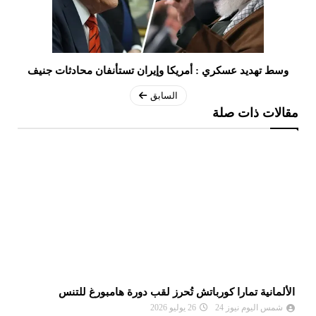
وسط تهديد عسكري : أمريكا وإيران تستأنفان محادثات جنيف
السابق
مقالات ذات صلة
الألمانية تمارا كورباتش تُحرز لقب دورة هامبورغ للتنس
مو
ال
شمس اليوم نيوز 24
26 يوليو 2026