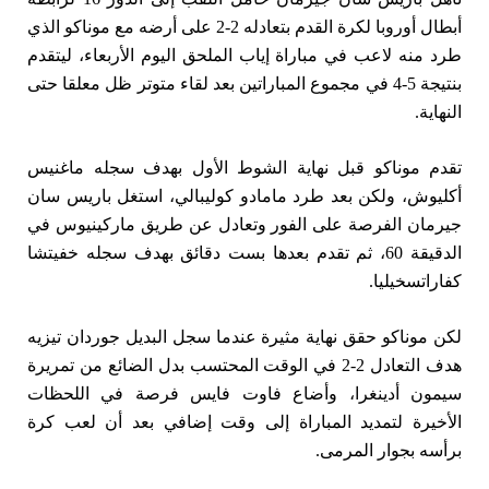
أبطال أوروبا لكرة القدم بتعادله 2-2 على أرضه مع موناكو الذي
طرد منه لاعب في مباراة إياب الملحق اليوم الأربعاء، ليتقدم
بنتيجة 5-4 في مجموع المباراتين بعد ⁠لقاء متوتر ظل معلقا حتى
النهاية.
تقدم موناكو قبل نهاية الشوط الأول بهدف سجله ماغنيس
أكليوش، ولكن بعد طرد مامادو كوليبالي، ​استغل باريس سان
جيرمان الفرصة على الفور وتعادل عن طريق ‌ماركينيوس في
الدقيقة 60، ثم تقدم بعدها بست دقائق بهدف سجله خفيتشا
‌كفاراتسخيليا.
لكن موناكو حقق نهاية مثيرة عندما سجل البديل جوردان تيزيه
هدف التعادل 2-2 في الوقت المحتسب بدل الضائع من تمريرة
سيمون أدينغرا، وأضاع ‌فاوت فايس فرصة في اللحظات
الأخيرة لتمديد المباراة إلى وقت إضافي بعد ‌أن لعب كرة
برأسه بجوار المرمى.