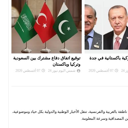
اع مشترك بين السعودية
محكمة أميركية تأمر شركة ميتا بدفع
قمة 
ن
نصف مليار دولار لتسببها بـ'ضرر عام'
الجم
24
07 أغسطس 2026
شمس اليوم نيوز 24
07 أغسطس 2026
شم
قة بالعربية والفرنسية، تنقل الأخبار الوطنية والدولية بكل حياد وموضوعية،
ن المصداقية وسرعة المعلومة.