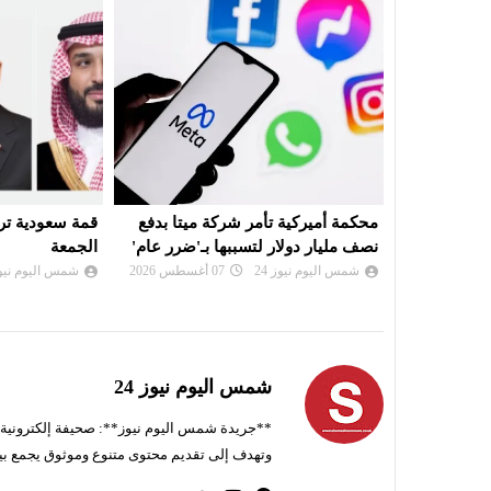
ميتا بدفع
قمة سعودية تركية باكستانية في جدة
توقيع اتفاق دف
بـ'ضرر عام'
الجمعة
وتركيا وباكستا
شمس اليوم نيوز 24
07 أغسطس 2026
شمس اليوم نيوز 
شمس اليوم نيوز 24
**جريدة شمس اليوم نيوز**: صحيفة إلكترونية ناط
وتهدف إلى تقديم محتوى متنوع وموثوق يجمع بي