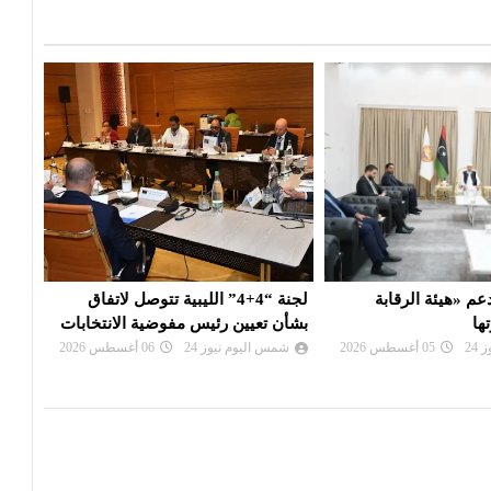
4+4” الليبية تتوصل لاتفاق
بعد تعذيب مواطن : النيابة تأمر بحبس
عقيل
يس مفوضية الانتخابات
مسؤول أمني وتلاحق آخرين
الإدا
24
06 أغسطس 2026
شمس اليوم نيوز 24
06 أغسطس 2026
شم