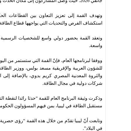
جانفي 2026. حيث وصل المشاركون إلى مكان الحدث وبدأت عملية التسجيل للحضور.
وتهدف القمة إلى تعزيز التعاون بين القطاعات الحك
استكشاف الفرص والتحديات التي يواجهها قطاع الطاقة ف
وتعقد القمة بحضور دولي واسع للشخصيات الرسمية 
واسعة.
ووفقا لبرنامجها العام، فإنّ القمة التي ستستمر من ال
للشؤون العربية والإفريقية مسعد بولس، ووزير الطاقة 
والثروة المعدنية المصري كريم بدوي، بالإضافة إلى ا
شركات دولية في مجال الطاقة.
وذكرت وثيقة البرنامج العام للقمة “حدثا رائدا لنقطة ا
مستقبل الطاقة في ليبيا، بمن فيهم المسؤولون الحكوم
وتابعت أنّ ليبيا تقدّم من خلال هذه القمة “رؤى حصر
في البلاد”.