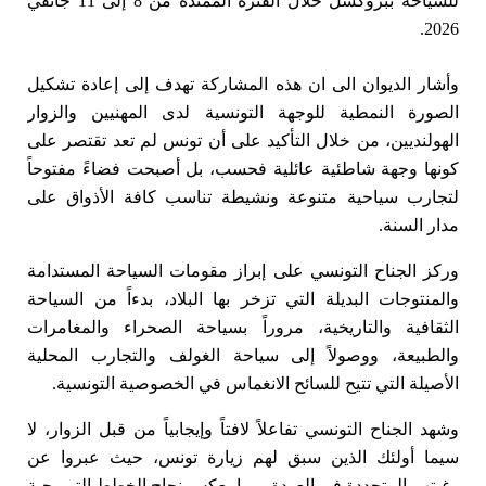
للسياحة ببروكسل خلال الفترة الممتدة من 8 إلى 11 جانفي
2026.
وأشار الديوان الى ان هذه المشاركة تهدف إلى إعادة تشكيل
الصورة النمطية للوجهة التونسية لدى المهنيين والزوار
الهولنديين، من خلال التأكيد على أن تونس لم تعد تقتصر على
كونها وجهة شاطئية عائلية فحسب، بل أصبحت فضاءً مفتوحاً
لتجارب سياحية متنوعة ونشيطة تناسب كافة الأذواق على
مدار السنة.
وركز الجناح التونسي على إبراز مقومات السياحة المستدامة
والمنتوجات البديلة التي تزخر بها البلاد، بدءاً من السياحة
الثقافية والتاريخية، مروراً بسياحة الصحراء والمغامرات
والطبيعة، ووصولاً إلى سياحة الغولف والتجارب المحلية
الأصيلة التي تتيح للسائح الانغماس في الخصوصية التونسية.
وشهد الجناح التونسي تفاعلاً لافتاً وإيجابياً من قبل الزوار، لا
سيما أولئك الذين سبق لهم زيارة تونس، حيث عبروا عن
رغبتهم المتجددة في العودة، مما يعكس نجاح الخطط الترويجية