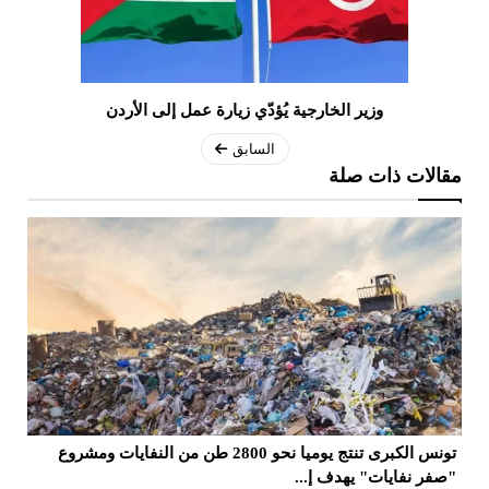
وزير الخارجية يُؤدّي زيارة عمل إلى الأردن
السابق
مقالات ذات صلة
تونس الكبرى تنتج يوميا نحو 2800 طن من النفايات ومشروع
"صفر نفايات" يهدف إ...
26