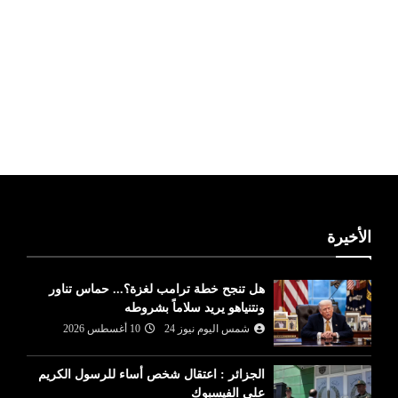
ليبيا طقس
الأخيرة
هل تنجح خطة ترامب لغزة؟... حماس تناور
ونتنياهو يريد سلاماً بشروطه
شمس اليوم نيوز 24
10 أغسطس 2026
الجزائر : اعتقال شخص أساء للرسول الكريم
على الفيسبوك