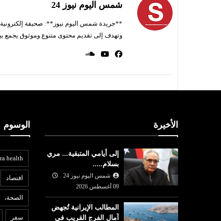
شمس اليوم نيوز 24
**جريدة شمس اليوم نيوز**: صحيفة إلكترونية ناط
وتهدف إلى تقديم محتوى متنوع وموثوق يجمع بي
الأخيرة
الوسوم
إلى أيامي المتبقية... مري
ra health
بسلام.....
شمس اليوم نيوز 24
افتصاد
09 أغسطس 2026
الصحة،
المطالب الإيرانية تُجهض
عربي ودولي
ا
سفر
آمال الفرج القريب في