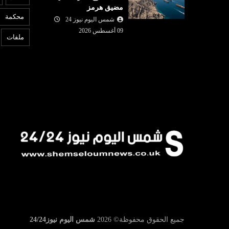
مضيق هرمز
09 أغسطس
شمس اليوم نيوز 24
09 أغسطس
محكمة
2026
شمس اليوم نيوز 24
6
ون مصفاة
نجل بايدن : وضع والدي المصاب
إ
09 أغسطس 2026
ملفات
عودية
بالسرطان تدهور..
ا
جميع الحقوق محفوظة©
2026
شمس اليوم نيوز24/24