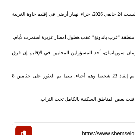
لقي 8 أشخاص على الأقل مصرعهم، وفُقد 82 آخرين، السبت 24 جانفي 2026، جراء انهيار أرضي في إقليم جاوة الغربية
 منطقة "غرب باندونغ" عقب هطول أمطار غزيرة استمرت لأيام.
هيرمان سورياتمان، أحد المسؤولين المحليين في الإقليم إن فرق
وأضاف أن 113 شخصا تأثروا بالانهيار الأرضي، حيث تم إنقاذ 23 شخصا وهم أحياء، بينما تم العثور على جثامين 8