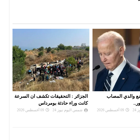
حقيقات تكشف ان السرعة
الحوثيُّون يستهدفون مصفاة لشركة
نجل 
ثة بومرداس
أرامكو السعودية
بالس
24
09 أغسطس 2026
شمس اليوم نيوز 24
09 أغسطس 2026
شم