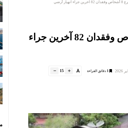
نهيار أرضي
إندونيسيا : مصرع 8 أشخاص وفقدان 82 آخرين جراء
15
1
دقائق القراءة
مس