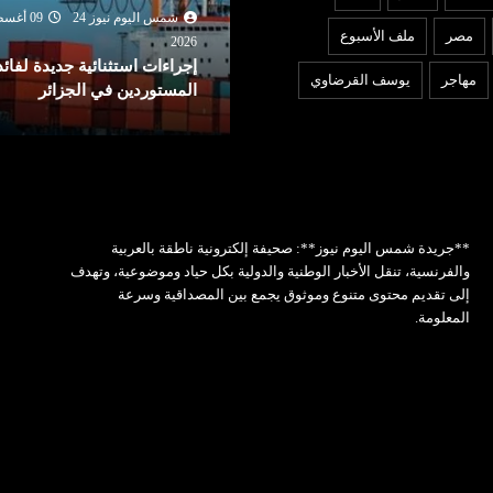
شمس اليوم نيوز 24
09 أغسطس
شمس اليوم نيوز 24
09 أغ
مصر
ملف الأسبوع
2026
202
جراءات استثنائية جديدة لفائدة
الجزائر : التحقيقات تكشف ان
مهاجر
يوسف القرضاوي
لمستوردين في الجزائر
السرعة كانت وراء حادثة بوم
**جريدة شمس اليوم نيوز**: صحيفة إلكترونية ناطقة بالعربية
والفرنسية، تنقل الأخبار الوطنية والدولية بكل حياد وموضوعية، وتهدف
إلى تقديم محتوى متنوع وموثوق يجمع بين المصداقية وسرعة
المعلومة.