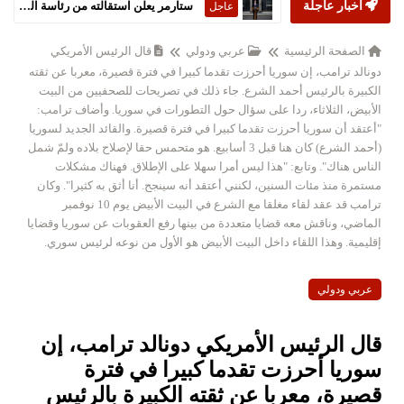
أخبار عاجلة
ستارمر يعلن استقالته من رئاسة الحكومة البريطانية
عاجل
الصفحة الرئيسية
عربي ودولي
قال الرئيس الأمريكي
دونالد ترامب، إن سوريا أحرزت تقدما كبيرا في فترة قصيرة، معربا عن ثقته
الكبيرة بالرئيس أحمد الشرع. جاء ذلك في تصريحات للصحفيين من البيت
الأبيض، الثلاثاء، ردا على سؤال حول التطورات في سوريا. وأضاف ترامب:
"أعتقد أن سوريا أحرزت تقدما كبيرا في فترة قصيرة. والقائد الجديد لسوريا
(أحمد الشرع) كان هنا قبل 3 أسابيع. هو متحمس حقا لإصلاح بلاده ولمّ شمل
الناس هناك". وتابع: "هذا ليس أمرا سهلا على الإطلاق. فهناك مشكلات
مستمرة منذ مئات السنين، لكنني أعتقد أنه سينجح. أنا أثق به كثيرا". وكان
ترامب قد عقد لقاء مغلقا مع الشرع في البيت الأبيض يوم 10 نوفمبر
الماضي، وناقش معه قضايا متعددة من بينها رفع العقوبات عن سوريا وقضايا
إقليمية. وهذا اللقاء داخل البيت الأبيض هو الأول من نوعه لرئيس سوري.
عربي ودولي
قال الرئيس الأمريكي دونالد ترامب، إن
سوريا أحرزت تقدما كبيرا في فترة
قصيرة، معربا عن ثقته الكبيرة بالرئيس