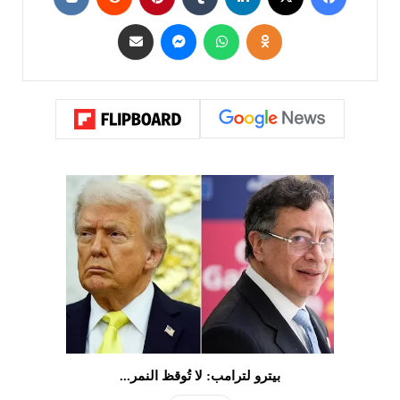
بيترو لترامب: لا تُوقظ النمر...