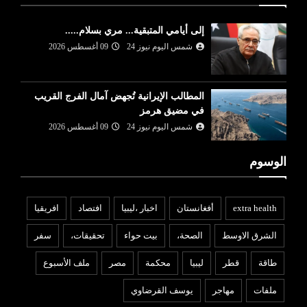
إلى أيامي المتبقية... مري بسلام.....
شمس اليوم نيوز 24
09 أغسطس 2026
المطالب الإيرانية تُجهض آمال الفرج القريب
في مضيق هرمز
شمس اليوم نيوز 24
09 أغسطس 2026
الوسوم
extra health
أفغانستان
اخبار ،ليبيا
افتصاد
افريقيا
الشرق الاوسط
الصحة،
بيت حواء
تحقيقات،
سفر
طاقة
قطر
ليبيا
محكمة
مصر
ملف الأسبوع
ملفات
مهاجر
يوسف القرضاوي