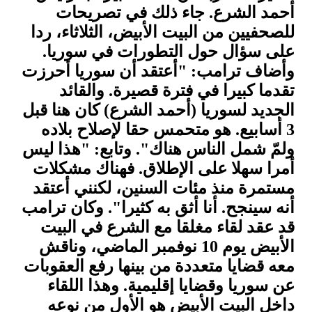
أحمد الشرع. جاء ذلك في تصريحات
للصحفيين من البيت الأبيض، الثلاثاء، ردا
على سؤال حول التطورات في سوريا.
وأضاف ترامب: "أعتقد أن سوريا أحرزت
تقدما كبيرا في فترة قصيرة. والقائد
الجديد لسوريا (أحمد الشرع) كان هنا قبل
3 أسابيع. هو متحمس حقا لإصلاح بلاده
ولمّ شمل الناس هناك". وتابع: "هذا ليس
أمرا سهلا على الإطلاق. فهناك مشكلات
مستمرة منذ مئات السنين، لكنني أعتقد
أنه سينجح. أنا أثق به كثيرا". وكان ترامب
قد عقد لقاء مغلقا مع الشرع في البيت
الأبيض يوم 10 نوفمبر الماضي، وناقش
معه قضايا متعددة من بينها رفع العقوبات
عن سوريا وقضايا إقليمية. وهذا اللقاء
داخل البيت الأبيض هو الأول من نوعه