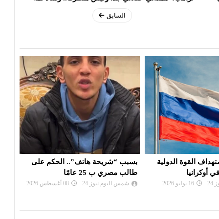
السابق
هاتف”.. الحكم على
امريكا : إعلان حالة الطوارئ وعمليات
روسي
ًا
إجلاء واسعة بسبب الحرائق
المز
24
08 أغسطس 2026
شمس اليوم نيوز 24
02 أغسطس 2026
شم