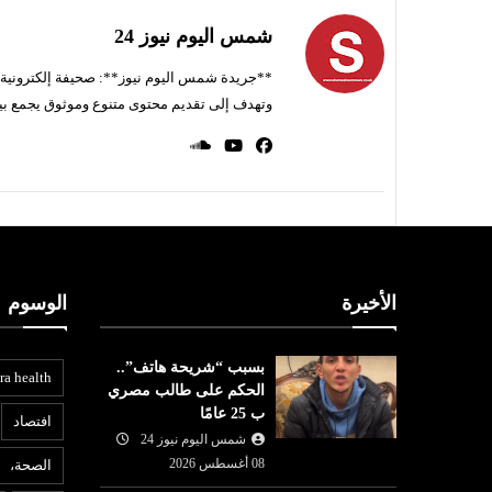
شمس اليوم نيوز 24
**جريدة شمس اليوم نيوز**: صحيفة إلكترونية ناط
وتهدف إلى تقديم محتوى متنوع وموثوق يجمع بي
الأخيرة
الوسوم
بسبب “شريحة هاتف”..
ra health
الحكم على طالب مصري
ب 25 عامًا
افتصاد
شمس اليوم نيوز 24
08 أغسطس 2026
الصحة،
ع