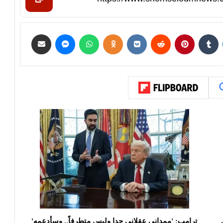
ترامب: 'ممداني عقلاني جدا وليس متطرفاً.. وسأدعمه'