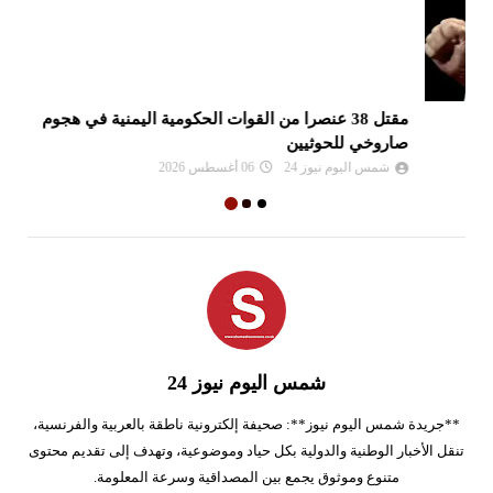
مقتل 38 عنصرا من القوات الحكومية اليمنية في هجوم
قم
صاروخي للحوثيين
شمس اليوم نيوز 24
06 أغسطس 2026
شمس اليوم نيوز 24
**جريدة شمس اليوم نيوز**: صحيفة إلكترونية ناطقة بالعربية والفرنسية،
تنقل الأخبار الوطنية والدولية بكل حياد وموضوعية، وتهدف إلى تقديم محتوى
متنوع وموثوق يجمع بين المصداقية وسرعة المعلومة.