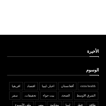
ليبيا طقس
الأخيرة
الوسوم
extra health
أفغانستان
اخبار ،ليبيا
افتصاد
افريقيا
الشرق الاوسط
الصحة،
بيت حواء
تحقيقات،
سفر
طاقة
قطر
ليبيا
محكمة
مصر
ملف الأسبوع