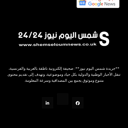
**جريدة شمس اليوم نيوز**: صحيفة إلكترونية ناطقة بالعربية والفرنسية،
تنقل الأخبار الوطنية والدولية بكل حياد وموضوعية، وتهدف إلى تقديم محتوى
متنوع وموثوق يجمع بين المصداقية وسرعة المعلومة.