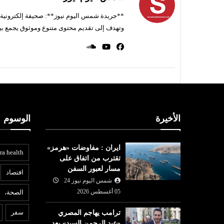
**جريدة شمس اليوم نيوز**: صحيفة إلكترونية ناط
وتهدف إلى تقديم محتوى متنوع وموثوق يجمع بي
الأخيرة
الوسوم
ايران : مفاوضات «هرمز»
ra health
تقترب من اتفاق على
مسار لعبور السفن
افتصاد
شمس اليوم نيوز 24
05 أغسطس 2026
الصحة،
عربي ودولي
ا
سفر
ترامب يهاجم المصري
شمس اليوم نيوز 24
05 أغسطس
«عبد الرحمن السيد» بعد
05 أغسطس
2026