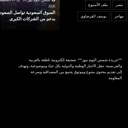
مصر
ملف الأسبوع
لجنة برلمانية هندية تطالب
202
لسوق السعودية تواصل الصعود
زوكربرغ بالاعتذار بعد حذف مي
مهاجر
يوسف القرضاوي
دعم من الشركات الكبرى
فيديو لمودي
**جريدة شمس اليوم نيوز**: صحيفة إلكترونية ناطقة بالعربية
والفرنسية، تنقل الأخبار الوطنية والدولية بكل حياد وموضوعية، وتهدف
إلى تقديم محتوى متنوع وموثوق يجمع بين المصداقية وسرعة
المعلومة.