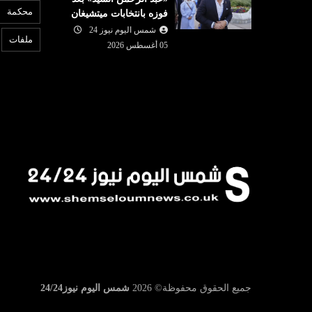
محكمة
فوزه بانتخابات ميتشيغان
ترامب يهاجم المصري «عبد
6
«هرمز» تقترب
شمس اليوم نيوز 24
الرحمن السيد» بعد فوزه بانتخابات
ا
ملفات
ر لعبور السفن
05 أغسطس 2026
ميتشيغان
ب
جميع الحقوق محفوظة©
2026
شمس اليوم نيوز24/24