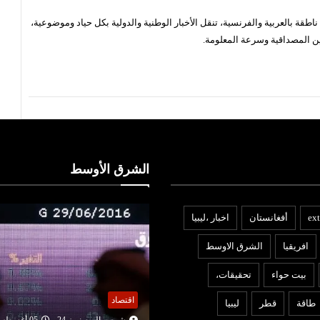
قة بالعربية والفرنسية، تنقل الأخبار الوطنية والدولية بكل حياد وموضوعية،
ن المصداقية وسرعة المعلومة.
الشرق الأوسط
ext
أفغانستان
اخبار ،ليبيا
افريقيا
الشرق الاوسط
بيت حواء
تحقيقات،
عربي ودولي
قتصاد
طاقة
قطر
ليبيا
شمس اليوم نيوز 24
05 أغ
شمس اليوم نيوز 24
05 أغسطس
2026