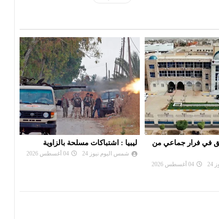
ت مسلحة بالزاوية
عقيلة صالح: ندعم «هيئة الرقابة
ليبي
الإدارية» وأجهزتها
سجن
24
04 أغسطس 2026
شمس اليوم نيوز 24
05 أغسطس 2026
شم