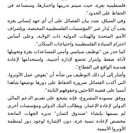
فلسطينية بغزة، حيث سيتم تدريبها واختبارها، وستساعد في
الحفاظ على الحدود".
وفي السياق، شدد بيان الفصائل على أن أي جهد إنساني بغزة
يجب أن يُدار عبر "المؤسسات الفلسطينية المختصة، وبإشراف
الأمم المتحدة والهيئات الدولية ذات الولاية، وعلى أساس
احترام السيادة الفلسطينية واحتياجات السكان".
كما حذر من "توظيف سياسي وأمني للمساعدات بغزة وتحويلها
لأداة ضغط وابتزاز تخضع لإدارة أجنبية، واستخدامها لإعادة
هندسة الواقع في القطاع".
وأشار إلى أن ذلك التوظيف من شأنه أن "يقوض عمل الأونروا،
التي أكدت الفصائل ضرورة الحفاظ على دورها بوصفها شاهدا
أمميا على قضية اللاجئين وحقوقهم الثابتة".
ووفق مسودة المشروع، فإنه يشجع على تقديم الدعم المالي
الدولي لإعادة الإعمار، ويطالب البنك الدولي ومؤسسات أخرى
لم يسمها بإنشاء "صندوق ائتمان" تديره الجهات المانحة
مخصص لإعادة تنمية غزة، دون الإشارة لوجود دور لمنظمة
الأونروا الأممية.