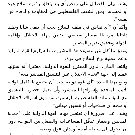
وشدد بيان الفصائل على رفض أي بند يتعلق بـ"نزع سلاح غزة
أو المساس بحق الشعب الفلسطيني في المقاومة والدفاع عن
نفسه".
وأكد أن "أي نقاش في ملف السلاح يجب أن يبقى شأنا وطنيا
داخليا مرتبطا بمسار سياسي يضمن إنهاء الاحتلال وإقامة
الدولة وتحقيق تقرير المصير".
ووفق ما نُقل عن مسودة هذا المشروع، فإنه يُلزم القوة الدولية
بدعم عملية نزع السلاح في غزة.
وانتقد البيان، الدور المقترح للقوة الدولية، معتبرا أنه يحوّلها
عمليا إلى جهة "تخدم الاحتلال عبر التنسيق المباشر معه".
وتابع بهذا الصدد: "أي قوة دولية يجب أن تخضع بالكامل لولاية
الأمم المتحدة وإشرافها المباشر، وأن تعمل حصريا بالتنسيق
مع المؤسسات الفلسطينية الرسمية، من دون إشراك الاحتلال
أو منحه أي صلاحيات أو تنسيق ميداني".
وشدد على ضرورة أن تقتصر مهام القوة الدولية على "حماية
المدنيين وضمان تدفّق المساعدات والفصل بين القوات، دون
أن تتحول إلى سلطة أمنية أو إدارة فوق وطنية".