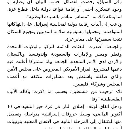
وفي السياق، رفضت الفصائل، حسب البيان، أي وصاية أو
وجود عسكري أجنبي أو إقامة قواعد دولية داخل قطاع غزة،
لما يمثله ذلك من "مساس مباشر بالسيادة الوطنية".
ودعت إلى آليات رقابية دولية لمحاسبة إسرائيل على انتهاكاتها
المتواصلة، وتحميلها مسؤولية سلامة المدنيين وتجويع السكان
نتيجة سيطرتها على معابر غزة.
والجمعة، أصدرت البعثات الدائمة لتركيا والولايات المتحدة
وقطر ومصر والإمارات والسعودية وإندونيسيا وباكستان
والأردن لدى الأمم المتحدة، الجمعة بيانا مشتركا أعلنت فيه
دعمها لمشروع القرار الأمريكي المعروض على مجلس الأمن
والذي صاغته واشنطن بعد مشاورات مكثفة مع أعضاء
المجلس وشركاء إقليميين.
تلاه ترحيب من فلسطين، بحسب ما ذكرت وكالة الأنباء
الفلسطينية "وفا".
ودخل اتفاق لوقف إطلاق النار في غزة حيز التنفيذ في 10
أكتوبر الماضي، وسط خروقات إسرائيلية متواصلة وتعطيل
منها للانتقال إلى المرحلة الثانية في الاتفاق المعنية بترتيبات
أمنية وإدارية بالقطاع وانسحابات إسرائيلية.