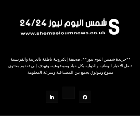
**جريدة شمس اليوم نيوز**: صحيفة إلكترونية ناطقة بالعربية والفرنسية،
تنقل الأخبار الوطنية والدولية بكل حياد وموضوعية، وتهدف إلى تقديم محتوى
متنوع وموثوق يجمع بين المصداقية وسرعة المعلومة.
Design by Z.W.STUDIO
جميع الحقوق محفوظة©
2026
شمس اليوم نيوز24/24