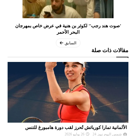
'صوت هند رجب'' لكوثر بن هنية في عرض خاص بمهرجان
البحر الأحمر
السابق
مقالات ذات صلة
الألمانية تمارا كورباتش تُحرز لقب دورة هامبورغ للتنس
مو
ال
شمس اليوم نيوز 24
26 يوليو 2026