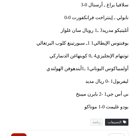
سلافيا براغ ـ أرسنال 0-3
نابولي ـ إينتراخت فرانكفورت 0-0
آتليتيكو مدريد3 ـ1 رويال سان غلواز
يوفنتوس الإيطالي1 1ـ سبورتينغ كلوب البرتغالي
توتنهام الإنجليزي4 ـ0 كوبنهاغن الدنماركي
أولمبياكوس اليوناني1 ـ1أيندهوفن الهولندي
ليفربول1 -0 ريال مديد
بي أس جي1 -2 بايرن ميبنخ
بودو غليمت 0-1 موناكو
التصنيفات:
رياضة