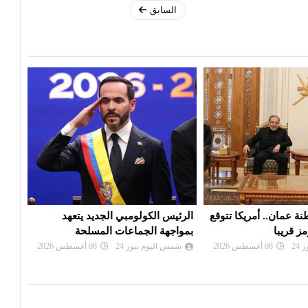
السابق
بي الجديد يتعهد
غياب كاتس عن اجتماع «الكابينت»
بين 
عات المسلحة
يثير التساؤلات
اتفا
24
08 أغسطس 2026
شمس اليوم نيوز 24
08 أغسطس 2026
شم