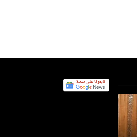
عربي ودولي
المرأة