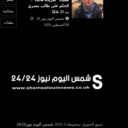
07 أغسطس
شمس اليوم نيوز 24
07 أغسطس
الحكم على طالب مصري
2026
محكمة
ب 25 عامًا
وبات على
من الميدان إلى القرار: كيف تقود
6
مول الحرس
شمس اليوم نيوز 24
زهرة محمد عيسى ملف التضامن
ب
ملفات
08 أغسطس 2026
والإغاثة في ت...
ت
جميع الحقوق محفوظة©
2026
شمس اليوم نيوز24/24