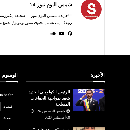
شمس اليوم نيوز 24
**جريدة شمس اليوم نيوز**: صحيفة إلكترونية ناط
وتهدف إلى تقديم محتوى متنوع وموثوق يجمع بي
الأخيرة
الوسوم
الرئيس الكولومبي الجديد
ra health
يتعهد بمواجهة الجماعات
المسلحة
افتصاد
شمس اليوم نيوز 24
08 أغسطس 2026
الصحة،
المرأة
ع
سفر
بسبب “شريحة هاتف”..