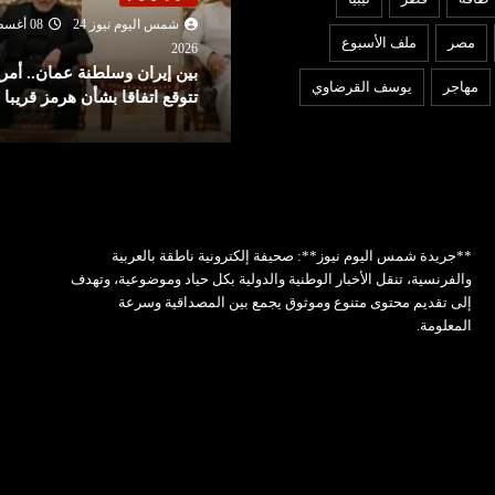
شمس اليوم نيوز 24
07 أغ
شمس اليوم نيوز 24
08 أغسطس
2026
مصر
ملف الأسبوع
ردًا على روما.. إسبانيا تفرض
202
ين إيران وسلطنة عمان.. أمريكا
إجراءات مراقبة أمام الوافدين
مهاجر
يوسف القرضاوي
توقع اتفاقا بشأن هرمز قريبا
إيطاليا!
**جريدة شمس اليوم نيوز**: صحيفة إلكترونية ناطقة بالعربية
والفرنسية، تنقل الأخبار الوطنية والدولية بكل حياد وموضوعية، وتهدف
إلى تقديم محتوى متنوع وموثوق يجمع بين المصداقية وسرعة
المعلومة.