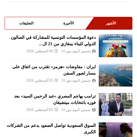
الأشهر
الأخيرة
التعليقات
دعوة المؤسسات التونسية للمشاركة في الصالون
الدولي للبناء ببنغازي من 21 ال...
شمس اليوم نيوز 24
06 أغسطس 2026
ايران : مفاوضات «هرمز» تقترب من اتفاق على
مسار لعبور السفن
شمس اليوم نيوز 24
05 أغسطس 2026
ترامب يهاجم المصري «عبد الرحمن السيد» بعد
فوزه بانتخابات ميتشيغان
شمس اليوم نيوز 24
05 أغسطس 2026
السوق السعودية تواصل الصعود بدعم من الشركات
الكبرى