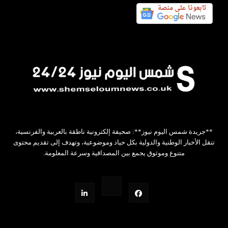
**جريدة شمس اليوم نيوز**: صحيفة إلكترونية ناطقة بالعربية والفرنسية،
تنقل الأخبار الوطنية والدولية بكل حياد وموضوعية، وتهدف إلى تقديم محتوى
متنوع وموثوق يجمع بين المصداقية وسرعة المعلومة.