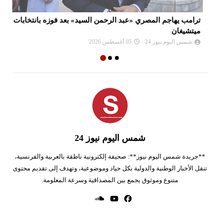
ترامب يهاجم المصري «عبد الرحمن السيد» بعد فوزه بانتخابات
دع
ميتشيغان
ببن
شمس اليوم نيوز 24
05 أغسطس 2026
شمس اليوم نيوز 24
**جريدة شمس اليوم نيوز**: صحيفة إلكترونية ناطقة بالعربية والفرنسية،
تنقل الأخبار الوطنية والدولية بكل حياد وموضوعية، وتهدف إلى تقديم محتوى
متنوع وموثوق يجمع بين المصداقية وسرعة المعلومة.