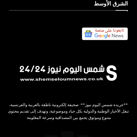
الشرق الأوسط
**جريدة شمس اليوم نيوز**: صحيفة إلكترونية ناطقة بالعربية والفرنسية،
تنقل الأخبار الوطنية والدولية بكل حياد وموضوعية، وتهدف إلى تقديم محتوى
متنوع وموثوق يجمع بين المصداقية وسرعة المعلومة.