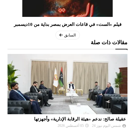
فيلم «الست» في قاعات العرض بمصر بداية من 10ديسمبر
السابق
مقالات ذات صلة
عقيلة صالح: ندعم «هيئة الرقابة الإدارية» وأجهزتها
ال
شمس اليوم نيوز 24
05 أغسطس 2026