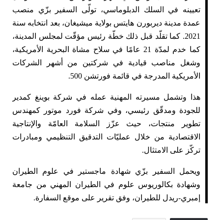
تعيينه في السلك الدبلوماسي، تولّى السفير بزّي منصب
عمدة مدينة ديربورن هايتس بولاية ميشيغان، بعد انتخابه سنة
2021. كما تقلّد قبل ذلك خطّة رئيس مؤقّت لمجلس المدينة،
كما خدم لمدّة 21 عامًا في سلاح مشاة البحرية الأمريكية،
وشغل مناصب قيادية في شركتين من أشهر الشركات
الأمريكية المدرجة في قائمة فورتشن 500.
هذا وتشمل مسيرته المهنية عمله في شركة بوينغ كمدير
للجودة ومدقّق رئيسي، وفي شركة فورد موتور كمهندس
تطوير منتجات، حيث عزّز السلامة العامّة والإنتاجية
الاقتصادية من خلال عمليّات التدقيق التنظيمي ومبادرات
تركّز على الامتثال.
ويحمل السفير بزّي شهادة ماجستير في علوم الطيران
وشهادة بكالوريوس علوم في الطيران المهني من جامعة
إمبري-ريدل للطيران، وفق تقرير على موقع السفارة.