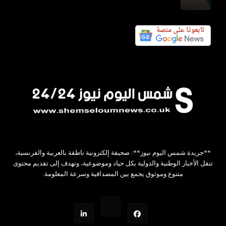
**جريدة شمس اليوم نيوز**: صحيفة إلكترونية ناطقة بالعربية والفرنسية،
تنقل الأخبار الوطنية والدولية بكل حياد وموضوعية، وتهدف إلى تقديم محتوى
متنوع وموثوق يجمع بين المصداقية وسرعة المعلومة.