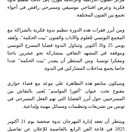
فكرية وعرض افتتاحي موسيقي ومسرحي راقص في أجواء
تجمع بين الفنون المختلفة.
ومن أبرز فقرات هذه الدورة تنظيم ندوة فكرية بالشراكة مع
المجمع التونسي للعلوم والآداب والفنون "بيت الحكمة"، وتُعقد
يومي 25 و26 أكتوبر. وتتناول الندوة قضايا المسرح التونسي
وموقعه في المشهد الثقافي بمشاركة نحو عشرين باحثا
ومفكرا تونسيا. ومن المنتظر أن يصدر "بيت الحكمة" عددا
خاصا يجمع مداخلات المشاركين في الندوة.
وسيكون متابعو هذه التظاهرة على موعد مع فضاء حواري
مفتوح تحت عنوان "أغورا المواسم" يُعنى بالنقاش بين
المسرحيين حول أبرز القضايا التي تهم الفعل المسرحي في
تونس من تشريعات وتنظيمات ومسائل مهنية وإبداعية.
وينتظر أن تعقد إدارة المهرجان ندوة صحفية يوم 21 أكتوبر
2025 في قاعة الفن الرابع بالعاصمة للإعلان عن تفاصيل