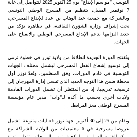
التونسي "مواسم الإبداع" يوم 25 أكتوبر 2025 لتتواصل إلى غاية
7 نوفمبر المقبل، بتنظيم من المسرح الوطني التونسي
وبالشراكة مع جمعية عبد الوهاب بن عياد للإبداع المسرحي،
تحت إشراف وزارة الشؤون الثقافية، في تظاهرة تؤكد من
جديد التزامها بدعم الإبداع المسرحي الوطني والانفتاح على
الجهات.
وتُفتتح الدورة الجديدة انطلاقا من ولاية توزر في خطوة ترمي
إلى توسيع إشعاع الفعل المسرحي ليشمل مختلف الجهات
التونسية في قادم الدورات، وفق المنظمين. وتُعدّ توزر أول
محطة ضمن هذا التوجه الجديد الذي تسعى إدارة المهرجان إلى
ترسيخه تدريجيا، إذ من المنتظر أن تشمل الدورات القادمة
ولايات أخرى بحسب ما أكده لـ"وات" مدير عام مؤسسة
المسرح الوطني معز المرابط.
وتقام من 25 إلى 30 أكتوبر بجهة توزر فعاليات متنوعة، تشمل
عروضا مسرحية في 6 معتمديات من الولاية بالشراكة مع
مركز الفنون الدرامية والركحية بتوزر، إلى جانب تنظيم ندوة