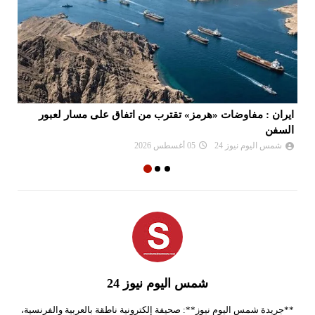
ء
ايران : مفاوضات «هرمز» تقترب من اتفاق على مسار لعبور
السفن
صا
شمس اليوم نيوز 24
05 أغسطس 2026
شمس اليوم نيوز 24
**جريدة شمس اليوم نيوز**: صحيفة إلكترونية ناطقة بالعربية والفرنسية،