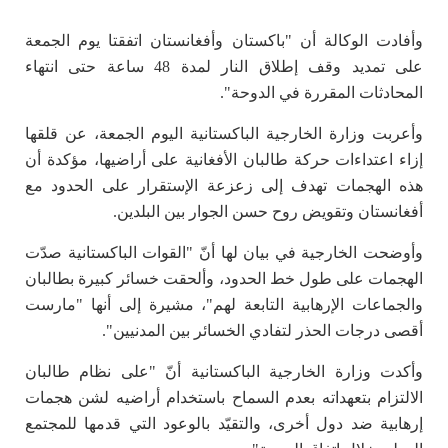
وأفادت الوكالة أن "باكستان وأفغانستان اتفقتا يوم الجمعة
على تمديد وقف إطلاق النار لمدة 48 ساعة حتى انتهاء
المحادثات المقررة في الدوحة".
وأعربت وزارة الخارجية الباكستانية اليوم الجمعة، عن قلقها
إزاء اعتداءات حركة طالبان الأفغانية على أراضيها، مؤكدة أن
هذه الهجمات تهدف إلى زعزعة الإستقرار على الحدود مع
أفغانستان وتقويض روح حسن الجوار بين البلدين.
وأوضحت الخارجية في بيان لها أنّ "القوات الباكستانية صدّت
الهجمات على طول خط الحدود، وألحقت خسائر كبيرة بطالبان
والجماعات الإرهابية التابعة لهم"، مشيرة إلى أنها "مارست
أقصى درجات الحذر لتفادي الخسائر بين المدنيين".
وأكدت وزارة الخارجية الباكستانية أنّ "على نظام طالبان
الالتزام بتعهداته بعدم السماح باستخدام أراضيه لشن هجمات
إرهابية ضد دول أخرى، والتقيّد بالوعود التي قدمها للمجتمع