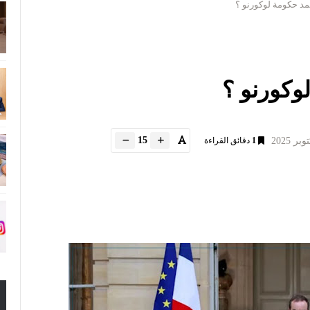
د حكومة لوكورنو ؟
وكورنو ؟
15
1
دقائق القراءة