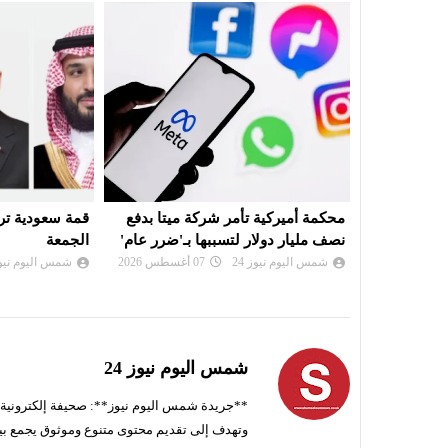
ميتا بدفع
قمة سعودية تركية باكستانية في جدة
توقيع اتفاق دف
بـ'ضرر عام'
الجمعة
وتركيا وباكستا
شمس اليوم نيوز 24
07 أغسطس 2026
شمس اليوم نيوز 
شمس اليوم نيوز 24
**جريدة شمس اليوم نيوز**: صحيفة إلكترونية ناط
وتهدف إلى تقديم محتوى متنوع وموثوق يجمع بي