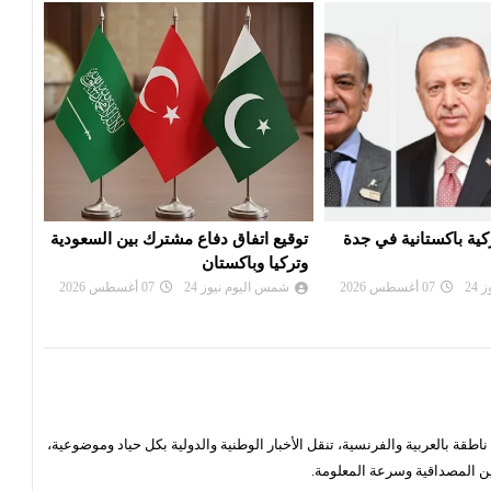
اع مشترك بين السعودية
محكمة أميركية تأمر شركة ميتا بدفع
قمة 
ن
نصف مليار دولار لتسببها بـ'ضرر عام'
الجم
24
07 أغسطس 2026
شمس اليوم نيوز 24
07 أغسطس 2026
شم
قة بالعربية والفرنسية، تنقل الأخبار الوطنية والدولية بكل حياد وموضوعية،
ن المصداقية وسرعة المعلومة.