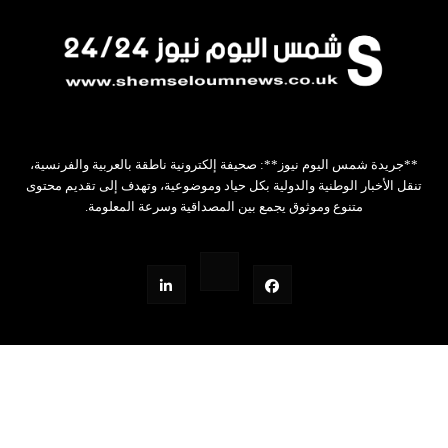
**جريدة شمس اليوم نيوز**: صحيفة إلكترونية ناطقة بالعربية والفرنسية،
تنقل الأخبار الوطنية والدولية بكل حياد وموضوعية، وتهدف إلى تقديم محتوى
متنوع وموثوق يجمع بين المصداقية وسرعة المعلومة.
Design by Z.W.STUDIO
جميع الحقوق محفوظة©
2026
شمس اليوم نيوز24/24