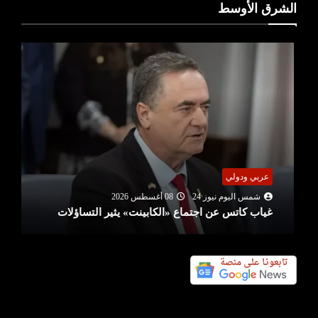
الشرق الأوسط
عربي ودولي
شمس اليوم نيوز 24
08 أغسطس 2026
غياب كاتس عن اجتماع «الكابينت» يثير التساؤلات