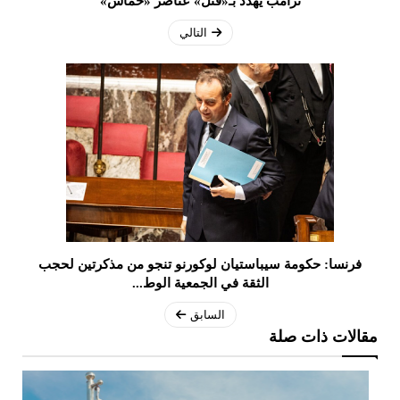
ترامب يهدد بـ«قتل» عناصر «حماس»
التالي
فرنسا: حكومة سيباستيان لوكورنو تنجو من مذكرتين لحجب
الثقة في الجمعية الوط...
السابق
مقالات ذات صلة