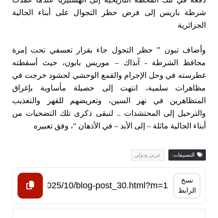
شرطة باريس إلى فرض حظر التجوال على أبناء الجالية
الجزائرية
وأضاف تبون ” حظر التجول جاء بقرار تعسفي تحت إمرة
محافظ الشرطة - آنذاك – موريس بابون، حيث أسقطته
غطرسته في وحل الإجرام والقمع الوحشي لحشود خرجت في
مظاهرات سلمية، انتهت إلى حصيلة مأساوية بإغراق
المتظاهرين في نهر السين، وتعريضهم للقهر والتعذيب
والترحيل إلى المحتشدات .. لتبقى ذكرى تلك التضحيات من
أبناء الجالية ماثلة – إلى الأبد – في الأذهان “، وفق تعبيره
التصنيفات:
عربي ودولي
نسخ
الرابط