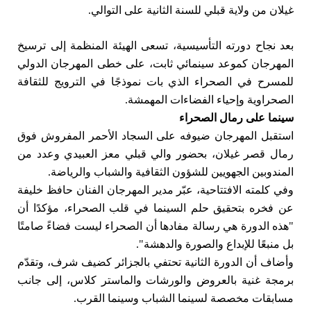
غيلان من ولاية قبلي للسنة الثانية على التوالي.
بعد نجاح دورته التأسيسية، تسعى الهيئة المنظمة إلى ترسيخ
المهرجان كموعد سينمائي ثابت، على خطى المهرجان الدولي
للمسرح في الصحراء الذي بات نموذجًا في الترويج للثقافة
الصحراوية وإحياء الفضاءات المهمشة.
سينما على رمال الصحراء
استقبل المهرجان ضيوفه على السجاد الأحمر المفروش فوق
رمال قصر غيلان، بحضور والي قبلي معز العبيدي وعدد من
المندوبين الجهويين للشؤون الثقافية والشباب والرياضة.
وفي كلمته الافتتاحية، عبّر مدير المهرجان الفنان حافظ خليفة
عن فخره بتحقيق حلم السينما في قلب الصحراء، مؤكدًا أن
"هذه الدورة هي رسالة مفادها أن الصحراء ليست فضاءً صامتًا
بل منبعًا للإبداع والصورة والدهشة".
وأضاف أن الدورة الثانية تحتفي بالجزائر كضيف شرف، وتقدّم
برمجة غنية بالعروض والورشات والماستر كلاس، إلى جانب
مسابقات مخصصة لسينما الشباب وسينما القرب.