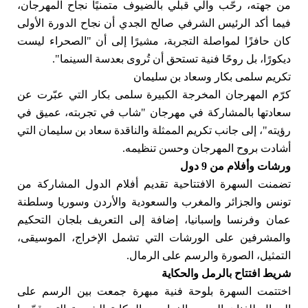
من جهته، رحّب والي قبلي بالضيوف متمنيًا نجاح المهرجان،
فيما أكد الرئيس الشرفي صالح الجدي أن نجاح الدورة الأولى
كان حافزًا لمواصلة التجربة، مشيرًا إلى أن "الصحراء ليست
ديكورًا، بل روحًا فنية تستحق أن تُروى بعدسة السينما".
تكريم سلمى بكار وسعاد بن سليمان
كرّم المهرجان المخرجة الكبيرة سلمى بكار التي عبّرت عن
سعادتها بالمشاركة في مهرجان "شاب في تجربته، عميق في
رؤيته"، إلى جانب تكريم الممثلة والناقدة سعاد بن سليمان التي
أشادت بروح المهرجان وحسن تنظيمه.
ورشات وأفلام من 9 دول
تضمنت السهرة الافتتاحية تقديم أفلام الدول المشاركة من
تونس والجزائر والمغرب والسعودية والأردن وسوريا وسلطنة
عمان وفرنسا وإسبانيا، إضافة إلى التعريف بلجان التحكيم
والمشرفين على الورشات التي تشمل الإخراج، الموسيقى،
التمثيل، الصورة والرسم على الرمال.
شريط افتتاح بالرمل والحكاية
اختتمت السهرة بلوحة فنية مبهرة جمعت بين الرسم على