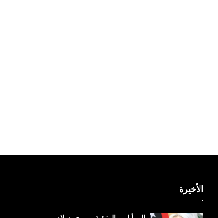
ليبيا طقس
الأخيرة
إلى أيامي المتبقية... مري بسلام.....