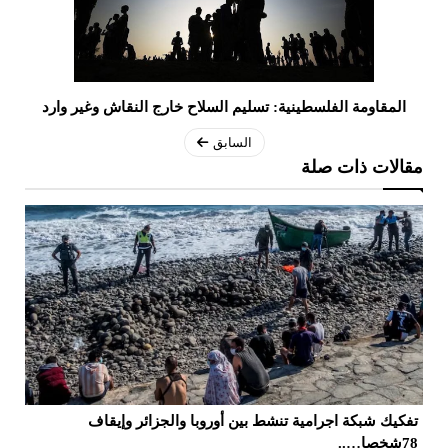
المقاومة الفلسطينية: تسليم السلاح خارج النقاش وغير وارد
السابق
مقالات ذات صلة
تفكيك شبكة اجرامية تنشط بين أوروبا والجزائر وإيقاف
ال
78شخصا…..