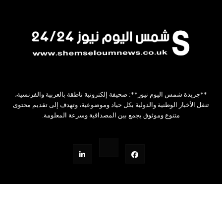
**جريدة شمس اليوم نيوز**: صحيفة إلكترونية ناطقة بالعربية والفرنسية،
تنقل الأخبار الوطنية والدولية بكل حياد وموضوعية، وتهدف إلى تقديم محتوى
متنوع وموثوق يجمع بين المصداقية وسرعة المعلومة.
Design by Z.W.STUDIO
جميع الحقوق محفوظة©
2026
شمس اليوم نيوز24/24