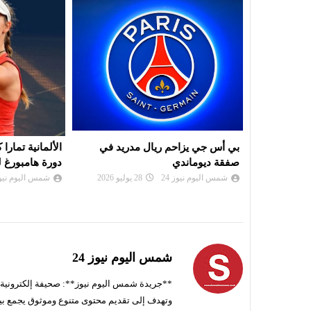
ريد في
الألمانية تمارا كورباتش تُحرز لقب
موعد سحب قرعة
دورة هامبورغ للتنس
لرابطة أبطال إ
الكونفدرالية
شمس اليوم نيوز 24
26 يوليو 2026
شمس اليوم نيوز 
شمس اليوم نيوز 24
**جريدة شمس اليوم نيوز**: صحيفة إلكترونية ناط
وتهدف إلى تقديم محتوى متنوع وموثوق يجمع بي