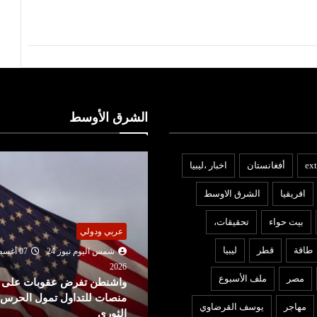
الشرق الأوسط
ext
أفغانستان
اخبار ،ليبيا
افريقيا
الشرق الاوسط
بيت حواء
تحقيقات،
ربي ودولي
المرأة
طاقة
قطر
ليبيا
شمس اليوم نيوز 24
07 أغسطس
شمس اليوم نيوز 24
07 أغ
2026
202
مصر
ملف الأسبوع
اشنطن تفرض عقوبات على
من الميدان إلى القرار: كيف ت
نصات للتداول تمول الحرس
زهرة محمد عيسى ملف التضا
مهاجر
يوسف القرضاوي
لثوري
والإغاثة في ت...