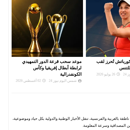
 الدور التمهيدي
بي أس جي يزاحم ريال مدريد في
الألم
فريقيا وكأس
صفقة ديوماندي
دورة
شمس اليوم نيوز 24
28 يوليو 2026
شم
24
02 أغسطس 2026
قة بالعربية والفرنسية، تنقل الأخبار الوطنية والدولية بكل حياد وموضوعية،
ن المصداقية وسرعة المعلومة.