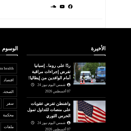
الأخيرة
الوسوم
ردًا على روما.. إسبانيا
ra health
تفرض إجراءات مراقبة
أمام الوافدين من إيطاليا!
افتصاد
شمس اليوم نيوز 24
07 أغسطس 2026
الصحة،
بنوك ومؤسسات
ع
سفر
واشنطن تفرض عقوبات
شمس اليوم نيوز 24
07 أغسطس
على منصات للتداول تمول
07 أغسطس
2026
6
محكمة
الحرس الثوري
بنك تونس العربي (ATB) يعزز
و
مشترك بين
شمس اليوم نيوز 24
التزامه تجاه صيادلة القطاع
م
ملفات
باكستان
07 أغسطس 2026
الخاص عبر شراكة مع ...
ا