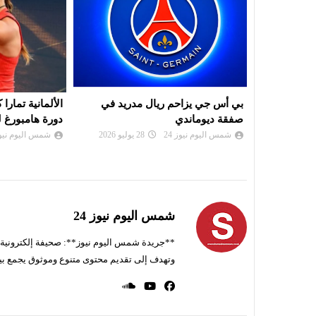
ريد في
الألمانية تمارا كورباتش تُحرز لقب
موعد سحب قرعة
دورة هامبورغ للتنس
لرابطة أبطال إ
الكونفدرالية
شمس اليوم نيوز 24
26 يوليو 2026
شمس اليوم نيوز 
شمس اليوم نيوز 24
**جريدة شمس اليوم نيوز**: صحيفة إلكترونية ناط
وتهدف إلى تقديم محتوى متنوع وموثوق يجمع بي