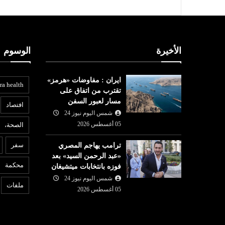
الأخيرة
الوسوم
ايران : مفاوضات «هرمز»
ra health
تقترب من اتفاق على
مسار لعبور السفن
افتصاد
شمس اليوم نيوز 24
05 أغسطس 2026
الصحة،
ع
عربي ودولي
سفر
ترامب يهاجم المصري
05 أغسطس
«عبد الرحمن السيد» بعد
شمس اليوم نيوز 24
05 أغسطس
6
محكمة
فوزه بانتخابات ميتشيغان
ية تطالب
ت
2026
 بعد حذف ميتا
شمس اليوم نيوز 24
لندن : طعن 4 أشخاص وإيقاف
ا
ملفات
05 أغسطس 2026
مشتبه بها
م