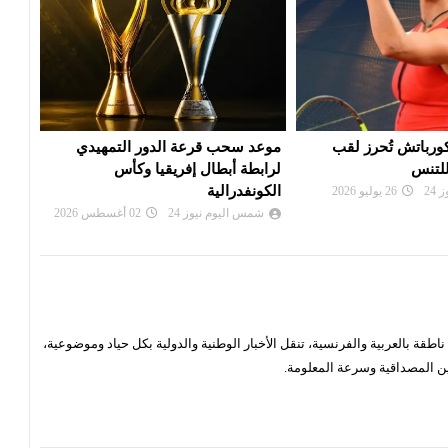
 الدور التمهيدي
بي أس جي يزاحم ريال مدريد في
الألم
فريقيا وكأس
صفقة ديوماندي
دورة
شمس اليوم نيوز 24
28 يوليو 2026
شم
24
02 أغسطس 2026
قة بالعربية والفرنسية، تنقل الأخبار الوطنية والدولية بكل حياد وموضوعية،
ن المصداقية وسرعة المعلومة.