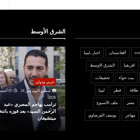
الشرق الأوسط
ext
أفغانستان
اخبار ،ليبيا
افريقيا
الشرق الاوسط
بيت حواء
تحقيقات،
ربي ودولي
اقتصاد
طاقة
قطر
ليبيا
شمس اليوم نيوز 24
05 أغسطس
202
شمس اليوم نيوز 24
05 أغ
مصر
ملف الأسبوع
رامب يهاجم المصري «عبد
2026
لرحمن السيد» بعد فوزه بانتخابات
السوق السعودية تواصل الصع
مهاجر
يوسف القرضاوي
يتشيغان
بدعم من الشركات الكبرى