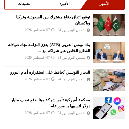
الأشهر
الأخيرة
التعليقات
توقيع اتفاق دفاع مشترك بين السعودية وتركيا
وباكستان
شمس اليوم نيوز 24
07 أغسطس 2026
بنك تونس العربي (ATB) يعزز التزامه تجاه صيادلة
القطاع الخاص عبر شراكة مع ...
شمس اليوم نيوز 24
07 أغسطس 2026
الدينار التونسي يُحافظ على استقراره أمام اليورو
شمس اليوم نيوز 24
07 أغسطس 2026
محكمة أميركية تأمر شركة ميتا بدفع نصف مليار
دولار لتسببها بـ'ضرر عام'
شمس اليوم نيوز 24
07 أغسطس 2026