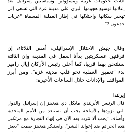
أ
دانت حكومات غربية ومسؤولين وسياسيين إسرائيل بعد
إعلانها توسيع هجومها البري على مدينة غزة التي تسعى إلى
تهجير سكانها واحتلالها في إطار العملية المسماة "عربات
جدعون 2".
وقال جيش الاحتلال الإسرائيلي، أمس الثلاثاء، إن
فرقتين عسكريتين بدأتا العمل في المدينة وإن الثالثة
ستلتحق بهما قريبا، كما أعلن رئيس الأركان إيال زامير
بدء "تعميق العملية نحو قلب مدينة غزة". ومن أبرز
المواقف والإدانات خلال الساعات الأخيرة:
إيرلندا
قال الرئيس الأيرلندي مايكل دي هيغينز إن إسرائيل والدول
التي تزودها بالأسلحة يجب أن تستبعد من الأمم المتحدة،
وأضاف "يجب ألا نتردد بعد الآن في إنهاء التجارة مع مرتكبي
هذه الجرائم ضد إخواننا البشر". واستنكر هيغينز صمت "بعض