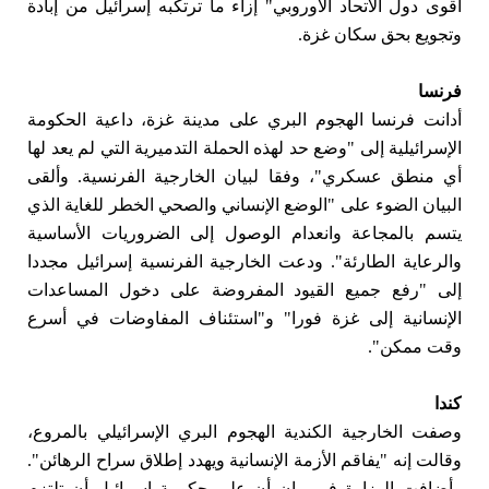
أقوى دول الاتحاد الأوروبي" إزاء ما ترتكبه إسرائيل من إبادة
وتجويع بحق سكان غزة.
فرنسا
أدانت فرنسا الهجوم البري على مدينة غزة، داعية الحكومة
الإسرائيلية إلى "وضع حد لهذه الحملة التدميرية التي لم يعد لها
أي منطق عسكري"، وفقا لبيان الخارجية الفرنسية. وألقى
البيان الضوء على "الوضع الإنساني والصحي الخطر للغاية الذي
يتسم بالمجاعة وانعدام الوصول إلى الضروريات الأساسية
والرعاية الطارئة". ودعت الخارجية الفرنسية إسرائيل مجددا
إلى "رفع جميع القيود المفروضة على دخول المساعدات
الإنسانية إلى غزة فورا" و"استئناف المفاوضات في أسرع
وقت ممكن".
كندا
وصفت الخارجية الكندية الهجوم البري الإسرائيلي بالمروع،
وقالت إنه "يفاقم الأزمة الإنسانية ويهدد إطلاق سراح الرهائن".
وأضافت الوزارة في بيان أن على حكومة إسرائيل أن تلتزم