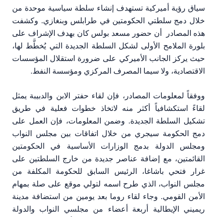
سياق رؤية أميركية تستهدف إنشاء سلطة سياسية موحدة من
خلال دمج سلطتي الحكومتين في طرابلس وبنغازي. وكشفت
هذه المصادر أن حضور مسعد بولس كان بهدف الإشراف على
بلورة الملامح الأولى لشكل السلطة الجديدة التي يُخطَّط لها،
حيث يركز الجانب الأميركي على ضرورة استقلال المؤسسات
الاقتصادية، ولا سيما المصرف المركزي ومؤسسة النفط.
ووفقاً لمعلومات المصادر، فإن لقاء حفتر الابن والدبيبة يمثل
لقاءً استكشافياً أكثر منه لاتخاذ خطوات فعلية في طريق
تشكيل السلطة الجديدة. وضمن المعلومات، فإن العمل على
دمج الحكومة سيجري من خلال اتفاقات بين مجلس النواب
ومجلس الدولة بدمج الوزارات الأساسية في الحكومتين
القائمتين، مع إضافة عناصر جديدة من خارج السلطتين على
غرار فتحي باشاغا، الرئيس السابق للحكومة المكلفة من
مجلس النواب، الذي طرح اسمه لتولي موقع على صلة بمهام
الأمن القومي. وجاء لقاء روما بعد يومين من استضافة مدينة
ريميني الإيطالية أربعة أعضاء من مجلسي النواب والدولة