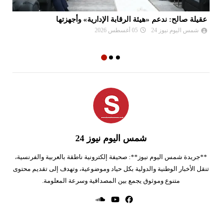
عقيلة صالح: ندعم «هيئة الرقابة الإدارية» وأجهزتها
ال
شمس اليوم نيوز 24
05 أغسطس 2026
شمس اليوم نيوز 24
**جريدة شمس اليوم نيوز**: صحيفة إلكترونية ناطقة بالعربية والفرنسية،
تنقل الأخبار الوطنية والدولية بكل حياد وموضوعية، وتهدف إلى تقديم محتوى
متنوع وموثوق يجمع بين المصداقية وسرعة المعلومة.