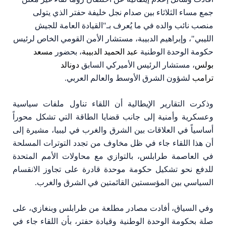
جمع مساء الثلاثاء بين صدام نجل خليفة حفتر الذي يتولى
منصب نائب والده في ما يُعرف بـ"القيادة العامة للجيش
الليبي"، وإبراهيم الدبيبة، مستشار الأمن القومي الخاص لرئيس
حكومة الوحدة الوطنية
عبد الحميد الدبيبة
، بحضور
مسعد
بولس
، مستشار الرئيس الأميركي السابق
دونالد
ترامب
لشؤون الشرق الأوسط والعالم العربي.
وذكرت التقارير الإيطالية أن اللقاء تناول ملفات سياسية
وعسكرية وأمنية إلى جانب قضايا الطاقة التي تشكل محوراً
أساسياً في العلاقات بين الشرق والغرب في ليبيا، مشيرة إلى
أن هذا اللقاء جاء في ظل مخاوف من تجدد التوترات المسلحة
في العاصمة طرابلس، بالتوازي مع محاولات الأمم المتحدة
للدفع نحو تشكيل حكومة موحدة قادرة على تجاوز الانقسام
السياسي بين المؤسستين القائمتين في الشرق والغرب.
وفي السياق، أفادت مصادر مطلعة من طرابلس وبنغازي، على
صلة بحكومة الوحدة الوطنية وقيادة حفتر، بأن اللقاء جاء في