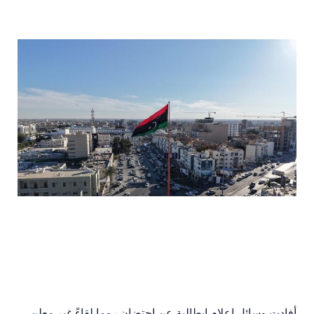
أفادت وسائل إعلام إيطالية عن احتضان روما لقاءً غير معلن