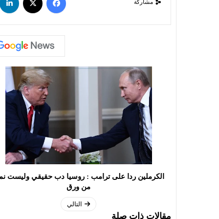
مشاركة
الكرملين ردا على ترامب : روسيا دب حقيقي وليست نم
من ورق
التالي
مقالات ذات صلة