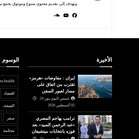
وتهدف إلى تقديم محتوى متنوع وموثوق يجمع بي
الأخيرة
الوسوم
ايران : مفاوضات «هرمز»
ra health
تقترب من اتفاق على
مسار لعبور السفن
افتصاد
شمس اليوم نيوز 24
05 أغسطس 2026
الصحة،
عربي ودولي
ع
سفر
ترامب يهاجم المصري
شمس اليوم نيوز 24
05 أغسطس
«عبد الرحمن السيد» بعد
05 أغسطس
2026
6
محكمة
فوزه بانتخابات ميتشيغان
الجيش الإسرائيلي يرفض
ل
شمس اليوم نيوز 24