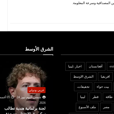
ن المصداقية وسرعة المعلومة.
الشرق الأوسط
ext
أفغانستان
اخبار ،ليبيا
افريقيا
الشرق الاوسط
بيت حواء
تحقيقات،
ربي ودولي
عربي ودولي
طاقة
قطر
ليبيا
شمس اليوم نيوز 24
05 أغسطس
202
شمس اليوم نيوز 24
05 أغ
مصر
ملف الأسبوع
جنة برلمانية هندية تطالب
2026