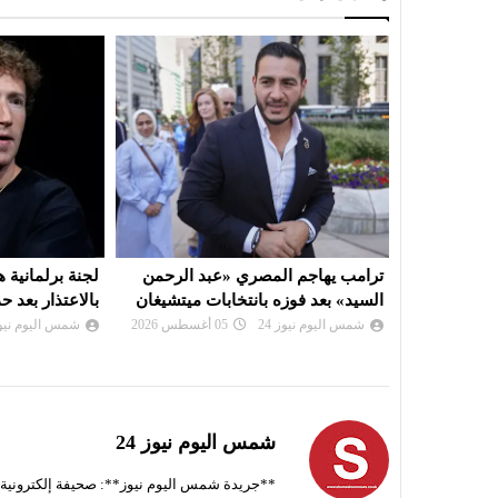
د الرحمن
لجنة برلمانية هندية تطالب زوكربرغ
ايران : مفاوض
ت ميتشيغان
بالاعتذار بعد حذف ميتا فيديو لمودي
اتفاق على مسا
شمس اليوم نيوز 24
05 أغسطس 2026
شمس اليوم نيوز 
شمس اليوم نيوز 24
**جريدة شمس اليوم نيوز**: صحيفة إلكترونية ناط