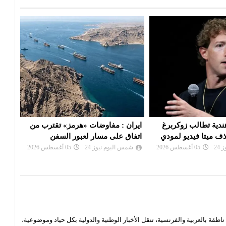
ات «هرمز» تقترب من
ترامب يهاجم المصري «عبد الرحمن
لجنة
ر لعبور السفن
السيد» بعد فوزه بانتخابات ميتشيغان
بالا
24
05 أغسطس 2026
شمس اليوم نيوز 24
05 أغسطس 2026
شم
قة بالعربية والفرنسية، تنقل الأخبار الوطنية والدولية بكل حياد وموضوعية،