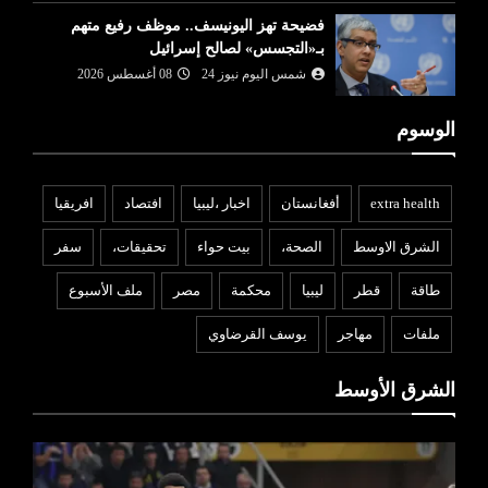
فضيحة تهز اليونيسف.. موظف رفيع متهم
بـ«التجسس» لصالح إسرائيل
شمس اليوم نيوز 24
08 أغسطس 2026
الوسوم
extra health
أفغانستان
اخبار ،ليبيا
افتصاد
افريقيا
الشرق الاوسط
الصحة،
بيت حواء
تحقيقات،
سفر
طاقة
قطر
ليبيا
محكمة
مصر
ملف الأسبوع
ملفات
مهاجر
يوسف القرضاوي
الشرق الأوسط