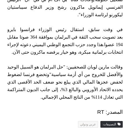
الفرنسي إيمانويل ماكرون رشح وزير الدفاع سيباستيان
ليكورنو لرئاسة الوزراء".
في وقت سابق، استقال رئيس الوزراء فرانسوا بايرو
بعد
تصويت سحب الثقة في البرلمان
بموافقة 364 صوتا مقابل
194 عضوا.هذا وجدد حزب التجمع الوطني اليميني دعوته لإجراء
انتخابات برلمانية مبكرة، وهو خيار يرفضه ماكرون حتى الآن.
وقالت مارين لوبان للصحفيين: "حل البرلمان هو السبيل الوحيد
والأفضل للخروج من أي أزمة سياسية"
وتخضع فرنسا لضغوط
لخفض عجزها المالي الذي يبلغ نحو ضعف الحد الأقصى الذي
يحدده الاتحاد الأوروبي والبالغ 3%، إلى جانب الديون المتراكمة
التي تعادل 114% من الناتج المحلي الإجمالي.
المصدر: RT
التصنيفات:
عربي ودولي