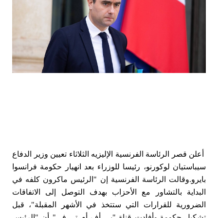
أعلن قصر الرئاسة الفرنسية الإليزيه الثلاثاء تعيين وزير الدفاع
سيباستيان لوكورنو، رئيسا للوزراء بعد انهيار حكومة فرانسوا
بايرو.
وقالت الرئاسة الفرنسية إن "الرئيس ماكرون كلفه في
البداية بالتشاور مع الأحزاب بهدف التوصل إلى الاتفاقات
الضرورية للقرارات التي ستتخذ في الأشهر المقبلة"، قبل
تشكيل حكومة.وأفادت قناة "بي أف أم تي في" أن "الرئيس