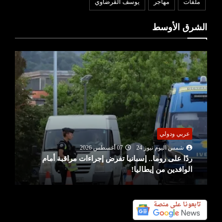
ملفات
مهاجر
يوسف القرضاوي
الشرق الأوسط
عربي ودولي
شمس اليوم نيوز 24
07 أغسطس 2026
ردًا على روما.. إسبانيا تفرض إجراءات مراقبة أمام
الوافدين من إيطاليا!