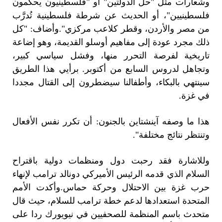
وشعارات مثل "حل الدولتين" أو "فلسطينيون يحكمون
فلسطينيين"، أو الحديث عن شرطة فلسطينية تُدرَّب
من مصر والأردن، وقطر كلاعب مركزي".
وأضاف: "كل
ذلك مجرد عودة إلى مفاهيم أوسلو القديمة، وهو إضاعة
تاريخية لفرصة التحرر منها، وفشل سياسي كبير،
وتجاهل لدروس السابع من أكتوبر. برأيي هذا الطريق
سينتهي بالبكاء، وأطفالنا سيضطرون إلى القتال مجددا
في غزة.
هذا ما وصفه آينشتاين بالجنون: أن تكرر نفس الأفعال
وتنتظر نتائج مختلفة".
وللاشارة فقد رحبت دول ومنظمات دولية باقتراح
السلام الذي قدمه الرئيس الأميركي دونالد ترامب لإنهاء
حرب غزة بين الاحتلال وحركة حماس.
وأكدت الأمم
المتحدة استعدادها لدعم خطة ترامب للسلام، حيث قال
متحدث باسم المنظمة للصحفيين في نيويورك ردا على