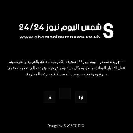
**جريدة شمس اليوم نيوز**: صحيفة إلكترونية ناطقة بالعربية والفرنسية،
تنقل الأخبار الوطنية والدولية بكل حياد وموضوعية، وتهدف إلى تقديم محتوى
متنوع وموثوق يجمع بين المصداقية وسرعة المعلومة.
Design by Z.W.STUDIO