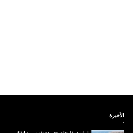
ليبيا طقس
الأخيرة
ايران : مفاوضات «هرمز» تقترب من اتفاق