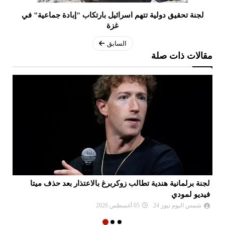
لجنة تحقيق دولية تتهم اسرائيل بارتكاب "إبادة جماعية" في
غزة
السابق
مقالات ذات صلة
لجنة برلمانية هندية تطالب زوكربرغ بالاعتذار بعد حذف ميتا
اي
فيديو لمودي
ال
شمس اليوم نيوز 24
05 أغسطس 2026