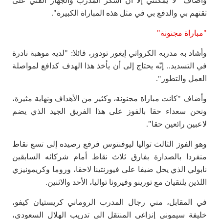
وأضاف "لا يمكنني إلا أن أشكر المدرب والجهاز الفني على
ثقتهم بي والدفع بي في مثل هذه المباراة الكبيرة".
"مباراة مجنونة"
وأشاد به مدربه الكرواتي إيغور تودور، قائلا: "لديه موهبة نادرة
في التسديد.. إنّه يحتاج إلى أن يأخذ هذا الهدف كدافع لمواصلة
العمل والتطور".
وأضاف "كانت مباراة مجنونة، وكثير من الأهداف ونهاية مثيرة،
ونحن سعداء حقا بالفوز على هذا الفريق الجيد الذي يضم
لاعبين رائعين حقا".
وهو الفوز الثالث تواليا ليوفنتوس فرفع رصيده إلى تسع نقاط
منفردا بالصدارة بفارق ثلاث نقاط أمام شركائه السابقين
نابولي الذي يحل ضيفا على فيورنتينا لاحقا، وروما وكريمونيزي
اللذين يلتقيان مع تورينو وفيرونا تواليا، الأحد والاثنين.
في المقابل، مني رجال المدرب الروماني كريستيان كيفو،
خليفة سيموني إنزاغي المنتقل الى تدريب الهلال السعودي،