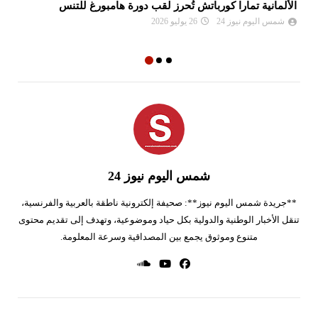
الألمانية تمارا كورباتش تُحرز لقب دورة هامبورغ للتنس
مو
ال
شمس اليوم نيوز 24
26 يوليو 2026
شمس اليوم نيوز 24
**جريدة شمس اليوم نيوز**: صحيفة إلكترونية ناطقة بالعربية والفرنسية،
تنقل الأخبار الوطنية والدولية بكل حياد وموضوعية، وتهدف إلى تقديم محتوى
متنوع وموثوق يجمع بين المصداقية وسرعة المعلومة.