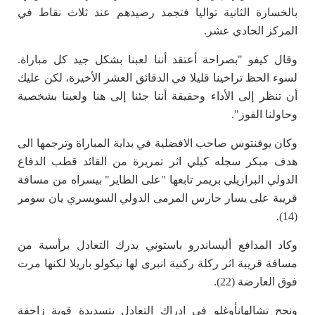
بالخسارة الثانية تواليا فتجمد رصيدهم عند ثلاث نقاط في
المركز الحادي عشر.
وقال كيفو "بصراحة أعتقد أننا لعبنا بشكل جيد كل مباراة.
لسوء الحظ تراخينا قليلا في الدقائق العشر الأخيرة، لكن عليك
أن تنظر إلى الأداء وحقيقة أننا جئنا إلى هنا ولعبنا بشخصية
وحاولنا الفوز".
وكان يوفنتوس صاحب الافضلية في بداية المباراة وترجمها الى
هدف مبكر سجله كيلي اثر تمريرة من القائد قطب الدفاع
الدولي البرازيلي بريمر تابعها "على الطاير" بيسراه من مسافة
قريبة على يسار حارس المرمى الدولي السويسري يان سومر
(14).
وكاد المدافع أليساندرو باستوني يدرك التعادل برأسية من
مسافة قريبة اثر ركلة ركنية انبرى لها نيكولو باريلا لكنها مرت
فوق العارضة (22).
ونجح تشالهانأوغلو في ادراك التعادل بتسديدة قوية زاحفة