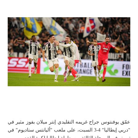
عمّق يوفنتوس جراح غريمه التقليدي إنتر ميلان بفوز مثير في
"دربي إيطاليا" 4-3 السبت، على ملعب "أليانتس ستاديوم" في
تورينو في المرحلة الثالثة من بطولة إيطاليا لكرة القدم.