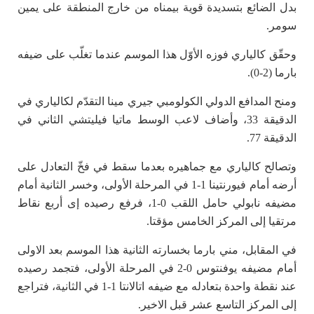
بدل الضائع بتسديدة قوية بيمناه من خارج المنطقة على يمين
سومر.
وحقّق كالياري فوزه الأوّل هذا الموسم عندما تغلّب على ضيفه
بارما (2-0).
ومنح المدافع الدولي الكولومبي جيري مينا التقدّم لكالياري في
الدقيقة 33، وأضاف لاعب الوسط ماتيا فيليتشي الثاني في
الدقيقة 77.
وتصالح كالياري مع جماهيره بعدما سقط في فخّ التعادل على
أرضه أمام فيورنتينا 1-1 في المرحلة الأولى، وخسر الثانية أمام
مضيفه نابولي حامل اللقب 0-1، فرفع رصيده إى أربع نقاط
مرتقيا إلى المركز الخامس مؤقتا.
في المقابل، مني بارما بخسارته الثانية هذا الموسم بعد الاولى
أمام مضيفه يوفنتوس 0-2 في المرحلة الأولى، فتجمد رصيده
عند نقطة واحدة بتعادله مع ضيفه اتالانتا 1-1 في الثانية، فتراجع
إلى المركز التاسع عشر قبل الاخير.