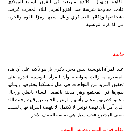
الكاهنة (ديهيا) – قائدة أمازيغية في القرن السابع الميلادي
قادت مقاومة شرسة ضد الغزو العربي لبلاد المغرب عُرفت
بشجاعتها وذكائها العسكري وظل اسمها رمزًا للقوة والحرية
في الذاكرة التونسية
خاتمة
عيد المرأة التونسية ليس مجرد ذكرى بل هو تأكيد على أن هذه
المسيرة ما زالت متواصلة وأن المرأة التونسية قادرة على
تحقيق المزيد من النجاحات في ظل تمسكها بحقوقها وإيمانها
بدورها في المجتمع وهي مدينة بالفضل لنساء ناضلن ورجال
دعموا قضيتهن وعلى رأسهم الزعيم الحبيب بورقيبة رحمه الله
الذي آمن بأن نهضة تونس لا تكتمل إلا بنهضة المرأة فهي ليست
نصف المجتمع فحسب بل هي صانعة النصف الآخر
بقلم فوزية الهوني -شمس اليوم -