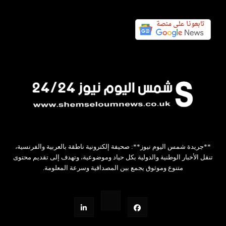
**جريدة شمس اليوم نيوز**: صحيفة إلكترونية ناطقة بالعربية والفرنسية،
تنقل الأخبار الوطنية والدولية بكل حياد وموضوعية، وتهدف إلى تقديم محتوى
متنوع وموثوق يجمع بين المصداقية وسرعة المعلومة.