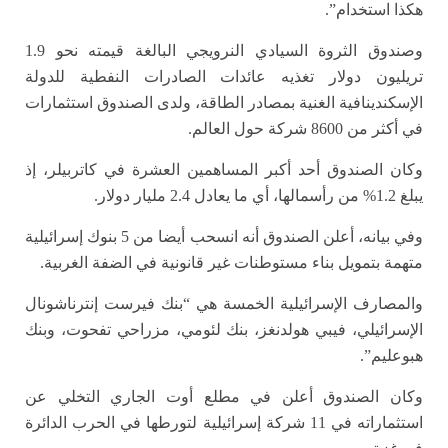
هكذا استخدام”.
وصندوق الثروة السيادي النرويجي البالغة قيمته نحو 1.9
تريليون دولار تغذيه عائدات الصادرات النفطية للدولة
الإسكندينافية الغنية بمصادر الطاقة، ولدى الصندوق استثمارات
في أكثر من 8600 شركة حول العالم.
وكان الصندوق أحد أكبر المساهمين العشرة في كاتربيلر، إذ
يبلغ 1.2% من رأسمالها، أي ما يعادل 2.4 مليار دولار.
وفي بيانه، أعلن الصندوق أنه انسحب أيضا من 5 بنوك إسرائيلية
متهمة بتمويل بناء مستوطنات غير قانونية في الضفة الغربية.
والمصارف الإسرائيلية الخمسة هي “بنك فيرست إنترناشونال
الإسرائيلي، فيبي هولدنغز، بنك لئومي، مزراحي تفحوت، وبنك
هبوعليم”.
وكان الصندوق أعلن في مطلع أوت الجاري التخلي عن
استثماراته في 11 شركة إسرائيلية لتورطها في الحرب الدائرة