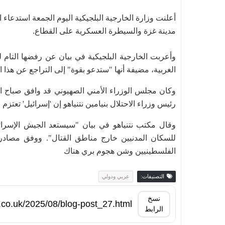
أعلنت وزارة الخارجية البلجيكية اليوم الجمعة استدعاء ا
مدينة غزة والسيطرة العسكرية على القطاع.
وأعربت الخارجية البلجيكية في بيان عن رفضها التام ل
الغربية، مضيفة أنها "ستدعو بقوة" إلى التراجع عن هذا ال
وكان مجلس الوزراء الأمني الصهيوني قد وافق صباح ا
رئيس وزراء الاحتلال بنيامين نتنياهو إن 'إسرائيل' تعتزم
وقال مكتب نتنياهو في بيان "سيستعد الجيش الإسرائ
للسكان المدنيين خارج مناطق القتال". ووفق مصادر ت
الفلسطينيين وشن هجوم بري هناك
التصنيفات:
عربي ودولي
نسخ
الرابط