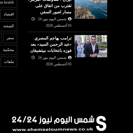
ra health
تقترب من اتفاق على
مسار لعبور السفن
افتصاد
شمس اليوم نيوز 24
05 أغسطس 2026
الصحة،
أخبار ليبيا
ا
سفر
ترامب يهاجم المصري
«عبد الرحمن السيد» بعد
05 أغسطس
شمس اليوم نيوز 24
05 أغسطس
محكمة
فوزه بانتخابات ميتشيغان
6
2026
 طعن 4 أشخاص وإيقاف
شمس اليوم نيوز 24
عقيلة صالح: ندعم «هيئة الرقابة
ا
ملفات
05 أغسطس 2026
الإدارية» وأجهزتها
ب