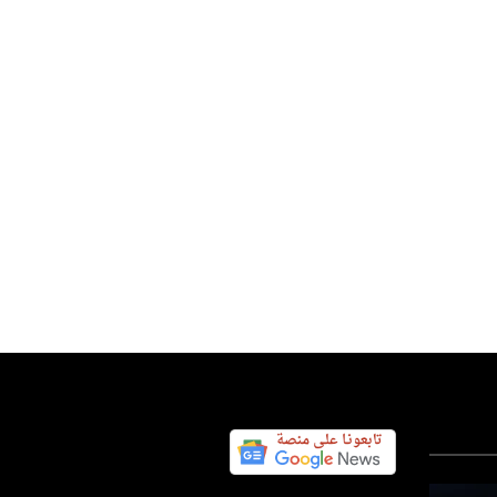
عتذار بعد حذف ميتا فيديو لمودي
س اليوم نيوز 24
05 أغسطس 2026