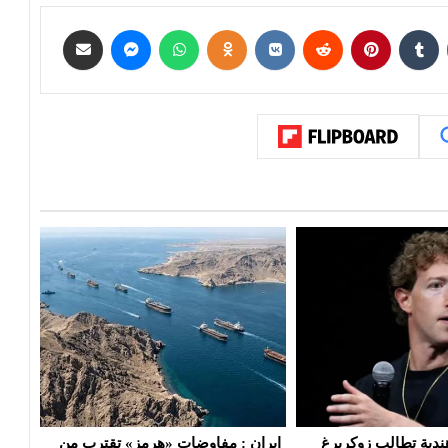
ات «هرمز» تقترب من
ترامب يهاجم المصري «عبد الرحمن
لجنة