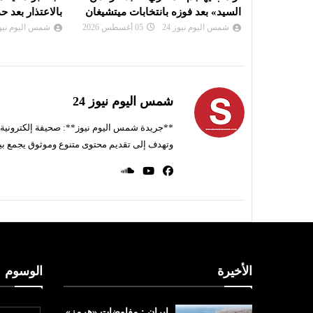
ت ميتشيغان
بالاعتذار بعد حذف ميتا فيديو لمودي
اتفاق على مسا
شمس اليوم نيوز 24
05 أغسطس 2026
شمس اليوم نيوز 
شمس اليوم نيوز 24
**جريدة شمس اليوم نيوز**: صحيفة إلكترونية ناط
وتهدف إلى تقديم محتوى متنوع وموثوق يجمع بي
الأخيرة
الوسوم
ايران : مفاوضات «هرمز»