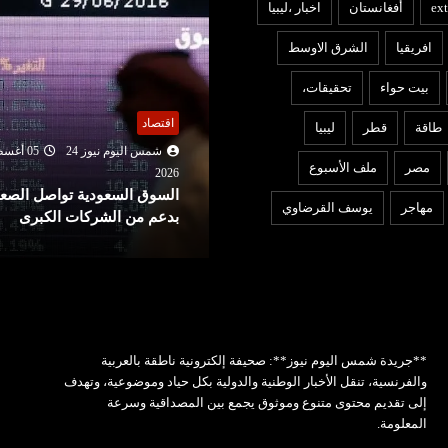
ext
أفغانستان
اخبار ،ليبيا
افريقيا
الشرق الاوسط
بيت حواء
تحقيقات،
عربي ودولي
قتصاد
طاقة
قطر
ليبيا
شمس اليوم نيوز 24
05 أغ
شمس اليوم نيوز 24
05 أغسطس
2026
مصر
ملف الأسبوع
لجنة برلمانية هندية تطالب
202
لسوق السعودية تواصل الصعود
زوكربرغ بالاعتذار بعد حذف مي
مهاجر
يوسف القرضاوي
دعم من الشركات الكبرى
فيديو لمودي
**جريدة شمس اليوم نيوز**: صحيفة إلكترونية ناطقة بالعربية
والفرنسية، تنقل الأخبار الوطنية والدولية بكل حياد وموضوعية، وتهدف
إلى تقديم محتوى متنوع وموثوق يجمع بين المصداقية وسرعة
المعلومة.