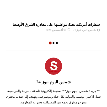
سفارات أمريكية تحثّ مواطنيها على مغادرة الشرق الأوسط
نع
وا
شمس اليوم نيوز 24
01 أغسطس 2026
شمس اليوم نيوز 24
**جريدة شمس اليوم نيوز**: صحيفة إلكترونية ناطقة بالعربية والفرنسية،
تنقل الأخبار الوطنية والدولية بكل حياد وموضوعية، وتهدف إلى تقديم محتوى
متنوع وموثوق يجمع بين المصداقية وسرعة المعلومة.