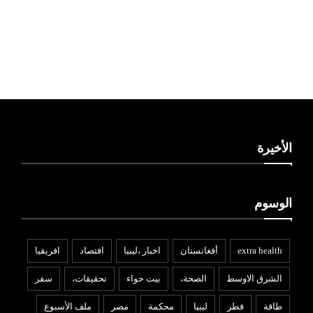
ليبيا طقس
الأخيرة
الوسوم
extra health
أفغانستان
اخبار ،ليبيا
افتصاد
افريقيا
الشرق الاوسط
الصحة،
بيت حواء
تحقيقات،
سفر
طاقة
قطر
ليبيا
محكمة
مصر
ملف الأسبوع