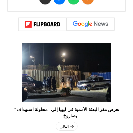
تعرض مقر البعثة الأممية في ليبيا إلى “محاولة استهداف”
بصاروخ…..
التالي