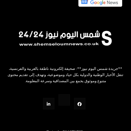
**جريدة شمس اليوم نيوز**: صحيفة إلكترونية ناطقة بالعربية والفرنسية،
تنقل الأخبار الوطنية والدولية بكل حياد وموضوعية، وتهدف إلى تقديم محتوى
متنوع وموثوق يجمع بين المصداقية وسرعة المعلومة.