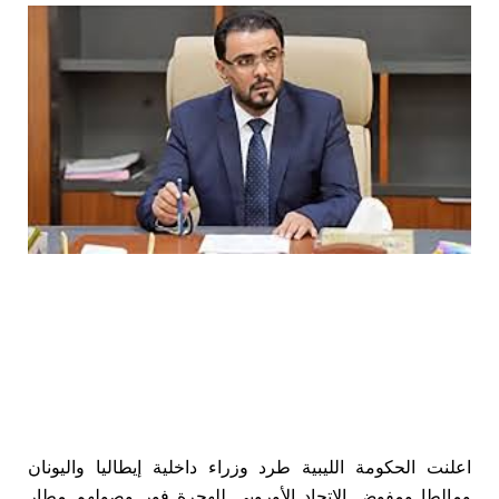
اعلنت الحكومة الليبية طرد وزراء داخلية إيطاليا واليونان
ومالطا ومفوض الاتحاد الأوروبي للهجرة فور وصولهم مطار