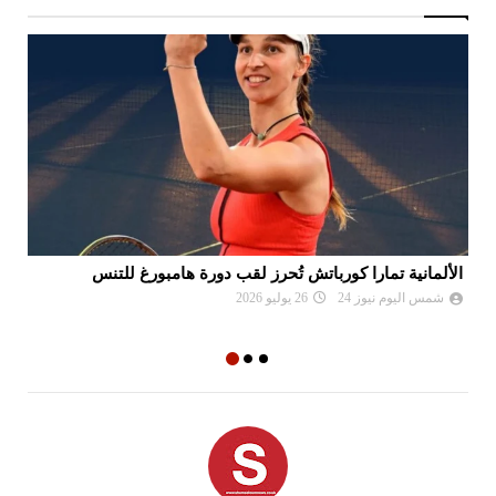
الألمانية تمارا كورباتش تُحرز لقب دورة هامبورغ للتنس
مو
ال
شمس اليوم نيوز 24
26 يوليو 2026