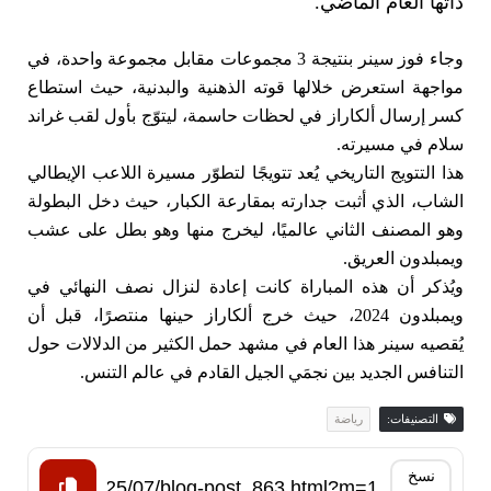
ذاتها العام الماضي.
وجاء فوز سينر بنتيجة 3 مجموعات مقابل مجموعة واحدة، في
مواجهة استعرض خلالها قوته الذهنية والبدنية، حيث استطاع
كسر إرسال ألكاراز في لحظات حاسمة، ليتوّج بأول لقب غراند
سلام في مسيرته.
هذا التتويج التاريخي يُعد تتويجًا لتطوّر مسيرة اللاعب الإيطالي
الشاب، الذي أثبت جدارته بمقارعة الكبار، حيث دخل البطولة
وهو المصنف الثاني عالميًا، ليخرج منها وهو بطل على عشب
ويمبلدون العريق.
ويُذكر أن هذه المباراة كانت إعادة لنزال نصف النهائي في
ويمبلدون 2024، حيث خرج ألكاراز حينها منتصرًا، قبل أن
يُقصيه سينر هذا العام في مشهد حمل الكثير من الدلالات حول
التنافس الجديد بين نجمَي الجيل القادم في عالم التنس.
التصنيفات:
رياضة
نسخ