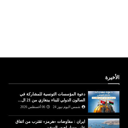
ليبيا طقس
الأخيرة
دعوة المؤسسات التونسية للمشاركة في
الصالون الدولي للبناء ببنغازي من 21 ال...
شمس اليوم نيوز 24
06 أغسطس 2026
ايران : مفاوضات «هرمز» تقترب من اتفاق
على مسار لعبور السفن