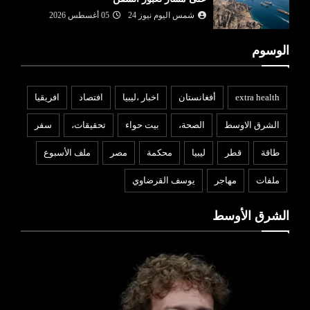
شمس اليوم نيوز 24
05 أغسطس 2026
الوسوم
extra health
أفغانستان
اخبار ،ليبيا
افتصاد
افريقيا
الشرق الاوسط
الصحة،
بيت حواء
تحقيقات،
سفر
طاقة
قطر
ليبيا
محكمة
مصر
ملف الأسبوع
ملفات
مهاجر
يوسف القرضاوي
الشرق الأوسط