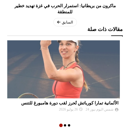
ماكرون من بريطانيا: استمرار الحرب في غزة تهديد خطير
للمنطقة
السابق
مقالات ذات صلة
الألمانية تمارا كورباتش تُحرز لقب دورة هامبورغ للتنس
مو
ال
شمس اليوم نيوز 24
26 يوليو 2026