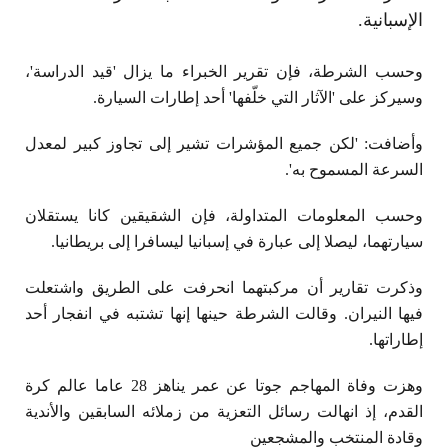
الإسبانية.
وحسب الشرطة، فإن تقرير الخبراء ما يزال 'قيد الدراسة'،
وسيركز على 'الآثار التي خلّفها' أحد إطارات السيارة.
وأضافت: 'لكن جميع المؤشرات تشير إلى تجاوز كبير لمعدل
السرعة المسموح به'.
وحسب المعلومات المتداولة، فإن الشقيقين كانا يستقلان
سيارتهما، ليصلا إلى عبارة في إسبانيا ليسافرا إلى بريطانيا.
وذكرت تقارير أن مركبتهما انحرفت على الطريق واشتعلت
فيها النيران. وقالت الشرطة حينها إنها تشتبه في انفجار أحد
إطاراتها.
وهزت وفاة المهاجم جوتا عن عمر يناهز 28 عاما عالم كرة
القدم، إذ انهالت رسائل التعزية من زملائه السابقين والأندية
وقادة المنتخب والمشجعين