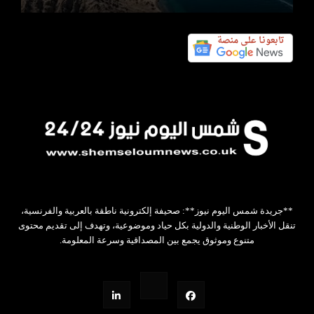
**جريدة شمس اليوم نيوز**: صحيفة إلكترونية ناطقة بالعربية والفرنسية،
تنقل الأخبار الوطنية والدولية بكل حياد وموضوعية، وتهدف إلى تقديم محتوى
متنوع وموثوق يجمع بين المصداقية وسرعة المعلومة.