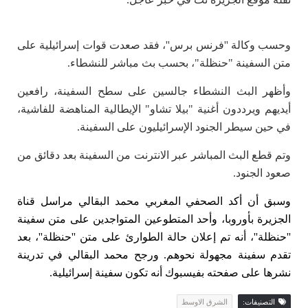
وحسب وكالة ''فرنس برس''، فقد صعدت قوات إسرائيلية على
متن السفينة "حنظلة"، بحسب بث مباشر للنشطاء.
وأظهر البث النشطاء جالسين على سطح السفينة، رافعين
أيديهم ويرددون أغنية "بيلا تشاو" الإيطالية المناهضة للفاشية،
في حين سيطر الجنود الإسرائيليون على السفينة.
وتم قطع البث المباشر عبر الانترنت من السفينة بعد دقائق من
صعود الجنود.
وسبق أن أكد الصحفي المغربي محمد البقالي مراسل قناة
الجزيرة بأوروبا، وأحد المتطوعين المتواجدين على متن سفينة
''حنظلة''، أنه تم
إعلان حالة الطوارئ على متن ''حنظلة'
'، بعد
تقدم سفينة مجهولة نحوهم. ورجح محمد البقالي في تدرينة
نشرها على صفحته بفيسبوك أنه تكون سفينة إسرائيلية.
التصنيفات:
الشرق الاوسط