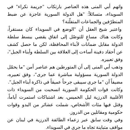
واتهم أبي المنى هذه العناصر بارتكاب "جريمة نكراء" في
السويداء، متسائلاً: "هل الدولة السورية عاجزة عن ضبط
المتطرّفين والجماعات المتفلّتة؟
واعتبر شيخ العقل أن "الوضع في السويداء كان مستقراً،
وكانت هناك مساعٍ للتوصّل إلى اتفاق يقضي ببسط سلطة
الدولة مقابل ضمانات لأبناء المحافظة، لكن ما حصل كشف
عن أحقاد دفينة أساءت إلى العلاقة بين السلطة وأبناء الجبل"،
وفق تعبيره.
وذهب أبي المنى إلى أن المتورطين هم عناصر أمن "ما يحمّل
الدولة السورية مسؤولية مباشرة عما جرى"، وفق تعبيره،
مضيفاً أن "ما جرى سيبقى جرحاً عميقاً في ذاكرة أبناء الجبل".
وكانت قوات الحكومة السورية انسحبت من السويداء ذات
الأغلبية الدرزية ليل الخميس، بعد اشتباكات استمرت أياماً،
وقتل فيها مئات الأشخاص، شملت عشائر من البدو وقوات
حكومية ومقاتلين من الدروز.
وفي وقت سابق عبر زعماء الطائفة الدرزية في لبنان عن
مواقف متباينة تجاه ما جرى في السويداء.