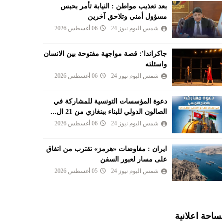
بعد تعذيب مواطن : النيابة تأمر بحبس
مسؤول أمني وتلاحق آخرين
شمس اليوم نيوز 24
06 أغسطس 2026
جاكراندا': قصة مواجهة مفتوحة بين الانسان
واسئلته
شمس اليوم نيوز 24
06 أغسطس 2026
دعوة المؤسسات التونسية للمشاركة في
الصالون الدولي للبناء ببنغازي من 21 ال...
شمس اليوم نيوز 24
06 أغسطس 2026
ايران : مفاوضات «هرمز» تقترب من اتفاق
على مسار لعبور السفن
شمس اليوم نيوز 24
05 أغسطس 2026
احة اعلانية