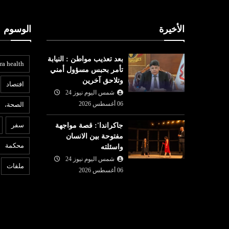
الأخيرة
الوسوم
بعد تعذيب مواطن : النيابة
ra health
تأمر بحبس مسؤول أمني
وتلاحق آخرين
افتصاد
شمس اليوم نيوز 24
06 أغسطس 2026
الصحة،
عربي ودولي
ع
سفر
جاكراندا': قصة مواجهة
شمس اليوم نيوز 24
05 أغسطس
مفتوحة بين الانسان
05 أغسطس
2026
محكمة
واسئلته
لجنة برلمانية هندية تطالب
6
واصل الصعود
شمس اليوم نيوز 24
زوكربرغ بالاعتذار بعد حذف ميتا
ا
ملفات
 الكبرى
06 أغسطس 2026
فيديو لمودي
م