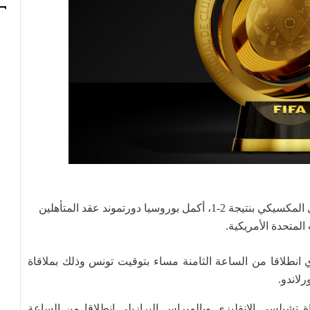
بتخطيه فجر اليوم الأربعاء 2 جويلية 2025، عقبة مونتيري المكسيكي بنتيجة 2-1، أكمل بوروسيا دورتموند عقد المتأهلين
 المتحدة الأمريكية.
 ربع النهائي يوم 4 جويلية الجاري انطلاقا من الساعة الثامنة مساء بتوقيت تونس وذلك بملاقاة
لاندو.
يخ 5 جويلية وأولها مباراة تشيلسي الانقليزي وبالميراس البرازيلي انطلاقا من الساعة