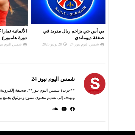
ريد في
الألمانية تمارا كورباتش تُحرز لقب
موعد سحب قرعة
دورة هامبورغ للتنس
لرابطة أبطال إ
الكونفدرالية
شمس اليوم نيوز 24
26 يوليو 2026
شمس اليوم نيوز 
شمس اليوم نيوز 24
**جريدة شمس اليوم نيوز**: صحيفة إلكترونية ناط
وتهدف إلى تقديم محتوى متنوع وموثوق يجمع بي