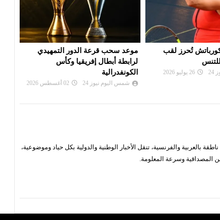
 الدور التمهيدي
بي أس جي يزاحم ريال مدريد في
الألم
فريقيا وكأس
صفقة ديوماندي
دورة
شمس اليوم نيوز 24
28 يوليو 2026
شم
24
02 أغسطس 2026
قة بالعربية والفرنسية، تنقل الأخبار الوطنية والدولية بكل حياد وموضوعية،
ن المصداقية وسرعة المعلومة.