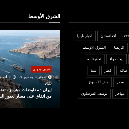
الشرق الأوسط
ext
أفغانستان
اخبار ،ليبيا
افريقيا
الشرق الاوسط
بيت حواء
تحقيقات،
عربي ودولي
ربي ودولي
طاقة
قطر
ليبيا
شمس اليوم نيوز 24
05 أغ
شمس اليوم نيوز 24
05 أغسطس
2026
مصر
ملف الأسبوع
ترامب يهاجم المصري «عبد
202
يران : مفاوضات «هرمز» تقترب
الرحمن السيد» بعد فوزه بانتخ
مهاجر
يوسف القرضاوي
ن اتفاق على مسار لعبور السفن
ميتشيغان