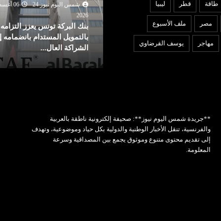
طاقة
قطر
ليبيا
شمس اليوم نيوز 24
06 أغسطس
شمس اليوم نيوز 24
06 أغ
2026
202
مصر
ملف الأسبوع
نك البركة تونس يعزز التزامه
لجنة “4+4” الليبية تتوصل ل
التمويل المستدام بانضمامه إلى
بشأن تعيين رئيس مفوضية
مهاجر
يوسف القرضاوي
لشراكة العال...
الانتخابات
**جريدة شمس اليوم نيوز**: صحيفة إلكترونية ناطقة بالعربية
والفرنسية، تنقل الأخبار الوطنية والدولية بكل حياد وموضوعية، وتهدف
إلى تقديم محتوى متنوع وموثوق يجمع بين المصداقية وسرعة
المعلومة.