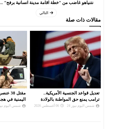
نتنياهو غاضب من "خطة اقامة مدينة انسانية برفح" ...
التالي
مقالات ذات صلة
يكية..
مقتل 38 عنصرا من القوات الحكومية
قمة سعودية ترك
الولادة
اليمنية في هجوم صاروخي للحوثيين
الجمعة
شمس اليوم نيوز 24
06 أغسطس 2026
شمس اليوم نيوز 