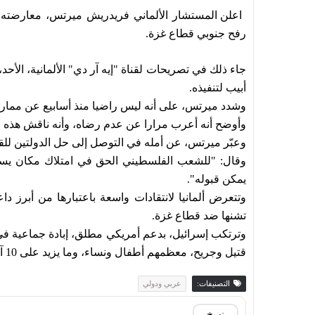
ا
علن المستشار الألماني فريدريش ميرتس، معارضته لخ
رفح جنوبي قطاع غزة.
جاء ذلك في تصريحات لقناة "إيه آر دي" الألمانية، الأ
أبيب لتنفيذه.
وشدد ميرتس، على أنه ليس راضيا منذ أسابيع عن ممارس
وأوضح أنه أعرب مرارا عن عدم رضاه، وأنه ناقش هذه المو
وعبّر ميرتس، عن أمله في التوصل إلى حل الدولتين للقض
وقال: "للشعب الفلسطيني الحق في امتلاك مكان يستط
يمكن قبوله".
وتتعرض ألمانيا لانتقادات واسعة باعتبارها من أبرز 
تشنها ضد قطاع غزة.
قتيل وجريح، معظمهم أطفال ونساء، وما يزيد على 10 آلاف مفقود، فضلًا عن مئات آلاف النازحين.
التصنيفات:
عربي ودولي
نسخ