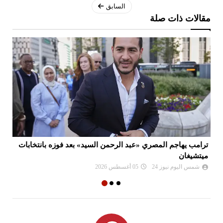
السابق
مقالات ذات صلة
ترامب يهاجم المصري «عبد الرحمن السيد» بعد فوزه بانتخابات
دع
ميتشيغان
ببن
شمس اليوم نيوز 24
05 أغسطس 2026