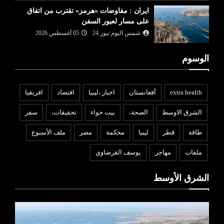
ايران : مفاوضات «هرمز» تقترب من اتفاق
على مسار لعبور السفن
شمس اليوم نيوز 24
05 أغسطس 2026
الوسوم
extra health
أفغانستان
اخبار ،ليبيا
افتصاد
افريقيا
الشرق الاوسط
الصحة،
بيت حواء
تحقيقات،
سفر
طاقة
قطر
ليبيا
محكمة
مصر
ملف الأسبوع
ملفات
مهاجر
يوسف القرضاوي
الشرق الأوسط