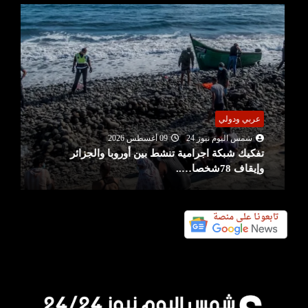
عربي ودولي
شمس اليوم نيوز 24
09 أغسطس 2026
تفكيك شبكة اجرامية تنشط بين أوروبا والجزائر
وإيقاف 78شخصا…..