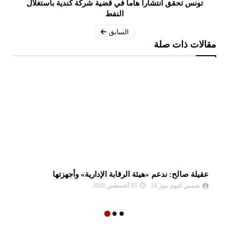
تونس تحقق انتشارا هاما في قضية شركة كندية باستغلال
النفط
السابق
مقالات ذات صلة
عقيلة صالح: ندعم «هيئة الرقابة الإدارية» وأجهزتها
ال
شمس اليوم نيوز 24
05 أغسطس 2026